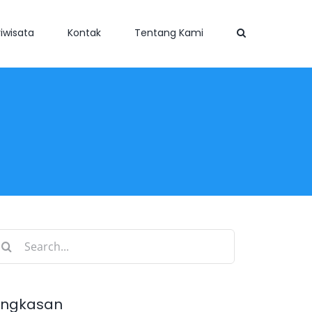
iwisata
Kontak
Tentang Kami
earch
r:
ingkasan