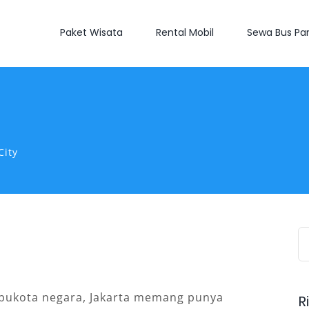
Paket Wisata
Rental Mobil
Sewa Bus Par
City
S
fo
 ibukota negara, Jakarta memang punya
R