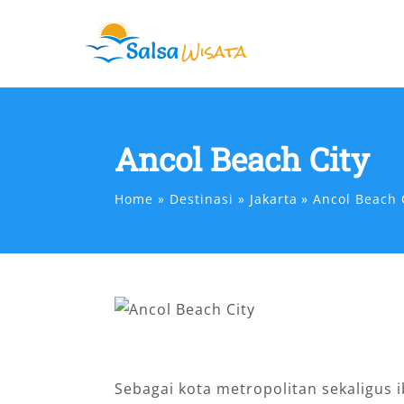
Skip
to
content
Ancol Beach City
Home
Destinasi
Jakarta
Ancol Beach 
Sebagai kota metropolitan sekaligus