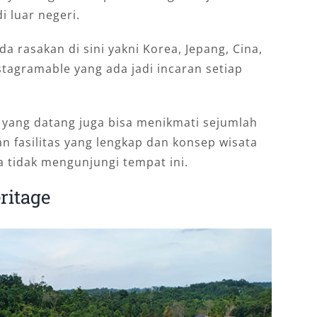
i luar negeri.
 rasakan di sini yakni Korea, Jepang, Cina,
stagramable yang ada jadi incaran setiap
 yang datang juga bisa menikmati sejumlah
n fasilitas yang lengkap dan konsep wisata
a tidak mengunjungi tempat ini.
ritage