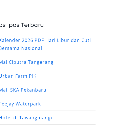
os-pos Terbaru
Kalender 2026 PDF Hari Libur dan Cuti
Bersama Nasional
Mal Ciputra Tangerang
Urban Farm PIK
Mall SKA Pekanbaru
Teejay Waterpark
Hotel di Tawangmangu