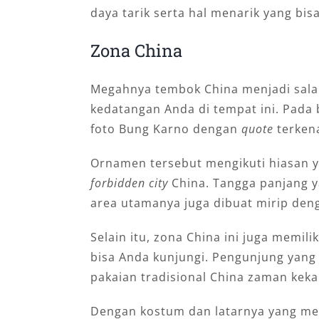
daya tarik serta hal menarik yang bis
Zona China
Megahnya tembok China menjadi sal
kedatangan Anda di tempat ini. Pada 
foto Bung Karno dengan
quote
terken
Ornamen tersebut mengikuti hiasan ya
forbidden city
China. Tangga panjang 
area utamanya juga dibuat mirip denga
Selain itu, zona China ini juga memil
bisa Anda kunjungi. Pengunjung yang
pakaian tradisional China zaman keka
Dengan kostum dan latarnya yang men