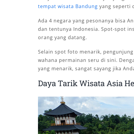
tempat wisata Bandung
yang seperti d
Ada 4 negara yang pesonanya bisa Anda
dan tentunya Indonesia. Spot-spot in
orang yang datang.
Selain spot foto menarik, pengunjung
wahana permainan seru di sini. Denga
yang menarik, sangat sayang jika And
Daya Tarik Wisata Asia He