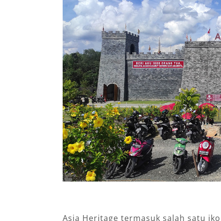
Asia Heritage termasuk salah satu ik