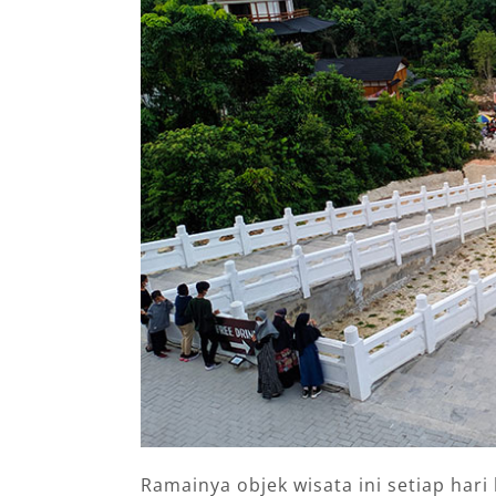
Ramainya objek wisata ini setiap hari