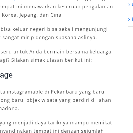
 Tempat ini menawarkan keseruan pengalaman
 Korea, Jepang, dan Cina.
isa keluar negeri bisa sekali mengunjungi
at sangat mirip dengan suasana aslinya.
 seru untuk Anda bermain bersama keluarga.
gi? Silakan simak ulasan berikut ini:
tage
ta instagramable di Pekanbaru yang baru
long baru, objek wisata yang berdiri di lahan
imadona.
ri yang menjadi daya tariknya mampu memikat
nyandingkan tempat ini dengan sejumlah