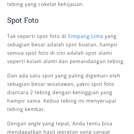
tebing yang cokelat kehijauan.
Spot Foto
Tak seperti spot foto di
Simpang Lima
yang
sebagian besar adalah spot buatan, hampir
semua spot foto di sini adalah spot alami
seperti kolam alami dan pemandangan tebing.
Dan ada satu spot yang paling digemari oleh
sebagian besar wisatawan, yakni spot foto
diantara 2 tebing dengan ketinggian yang
hampir sama. Kedua tebing ini menyerupai
tebing kembar.
Dengan
angle
yang tepat, Anda tentu bisa
mendapatkan hasil jepretan yang sangat