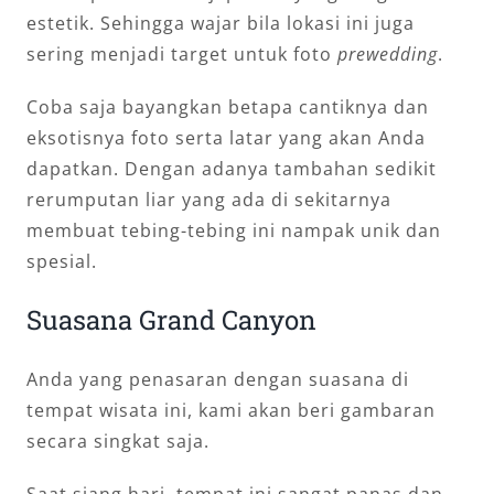
estetik. Sehingga wajar bila lokasi ini juga
sering menjadi target untuk foto
prewedding
.
Coba saja bayangkan betapa cantiknya dan
eksotisnya foto serta latar yang akan Anda
dapatkan. Dengan adanya tambahan sedikit
rerumputan liar yang ada di sekitarnya
membuat tebing-tebing ini nampak unik dan
spesial.
Suasana Grand Canyon
Anda yang penasaran dengan suasana di
tempat wisata ini, kami akan beri gambaran
secara singkat saja.
Saat siang hari, tempat ini sangat panas dan