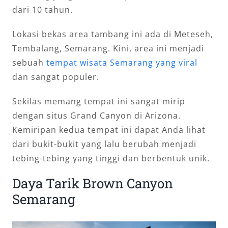
dari 10 tahun.
Lokasi bekas area tambang ini ada di Meteseh,
Tembalang, Semarang. Kini, area ini menjadi
sebuah
tempat wisata Semarang yang viral
dan sangat populer.
Sekilas memang tempat ini sangat mirip
dengan situs Grand Canyon di Arizona.
Kemiripan kedua tempat ini dapat Anda lihat
dari bukit-bukit yang lalu berubah menjadi
tebing-tebing yang tinggi dan berbentuk unik.
Daya Tarik Brown Canyon
Semarang