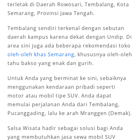
terletak di Daerah Rowosari, Tembalang, Kota
Semarang, Provinsi Jawa Tengah.
Tembalang sendiri terkenal dengan sebutan
daerah kampus karena dekat dengan Undip. Di
area sini juga ada beberapa rekomendasi toko
oleh-oleh khas Semarang
, khususnya oleh-oleh
tahu bakso yang enak dan gurih.
Untuk Anda yang berminat ke sini, sebaiknya
menggunakan kendaraan pribadi seperti
motor atau mobil tipe SUV. Anda dapat
memulai perjalanan Anda dari Tembalang,
Pucanggading, lalu ke arah Mranggen (Demak).
Salsa Wisata hadir sebagai solusi bagi Anda
yang membutuhkan jasa sewa mobil SUV