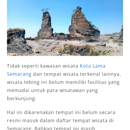
Tidak seperti kawasan wisata
Kota Lama
Semarang
dan tempat wisata terkenal lainnya,
wisata tebing ini belum memiliki fasilitas yang
memadai untuk para wisatawan yang
berkunjung.
Hal ini dikarenakan tempat ini belum secara
resmi masuk dalam daftar tempat wisata di
Semarang. Bahkan tempat ini masih