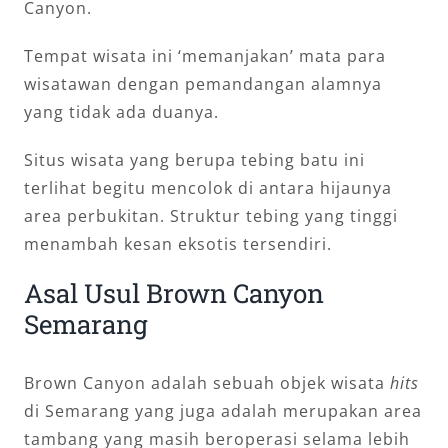
Canyon.
Tempat wisata ini ‘memanjakan’ mata para
wisatawan dengan pemandangan alamnya
yang tidak ada duanya.
Situs wisata yang berupa tebing batu ini
terlihat begitu mencolok di antara hijaunya
area perbukitan. Struktur tebing yang tinggi
menambah kesan eksotis tersendiri.
Asal Usul Brown Canyon
Semarang
Brown Canyon adalah sebuah objek wisata
hits
di Semarang yang juga adalah merupakan area
tambang yang masih beroperasi selama lebih