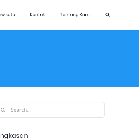
iwisata
Kontak
Tentang Kami
earch
r:
ingkasan