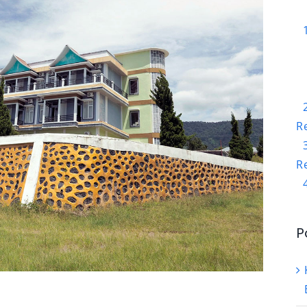
R
R
P