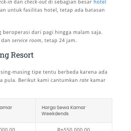
eck-in
dan
check-out
di sebagian besar
hotel
an untuk fasilitas hotel, tetap ada batasan
g beroperasi dari pagi hingga malam saja.
s dan
service room
, tetap 24 jam.
ng Resort
sing-masing tipe tentu berbeda karena ada
da pula. Berikut kami cantumkan
rate
kamar
Kamar
Harga Sewa Kamar
Weekdends
000,00
Rp550.000,00