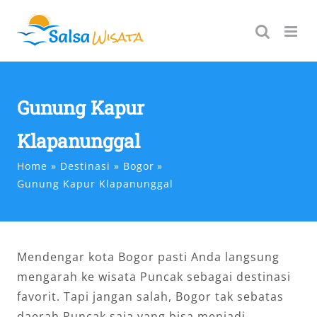
Skip
to
content
Gunung Kapur
Klapanunggal
Home
Destinasi
Bogor
Gunung Kapur Klapanunggal
Mendengar kota Bogor pasti Anda langsung
mengarah ke wisata Puncak sebagai destinasi
favorit. Tapi jangan salah, Bogor tak sebatas
daerah Puncak saja yang bisa menjadi