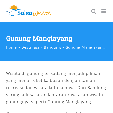
Skip
to
content
Gunung Manglayang
Home
Destinasi
Bandung
Gunung Manglayang
Wisata di gunung terkadang menjadi pilihan
yang menarik ketika bosan dengan taman
rekreasi dan wisata kota lainnya. Dan Bandung
sering jadi sasaran lantaran kaya akan wisata
gunungnya seperti Gunung Manglayang.