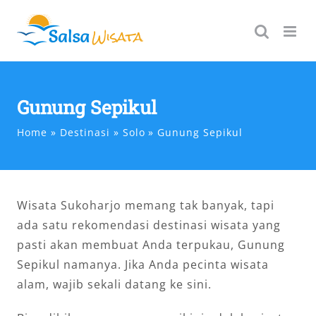
Skip
to
content
Gunung Sepikul
Home
Destinasi
Solo
Gunung Sepikul
Wisata Sukoharjo memang tak banyak, tapi
ada satu rekomendasi destinasi wisata yang
pasti akan membuat Anda terpukau, Gunung
Sepikul namanya. Jika Anda pecinta wisata
alam, wajib sekali datang ke sini.