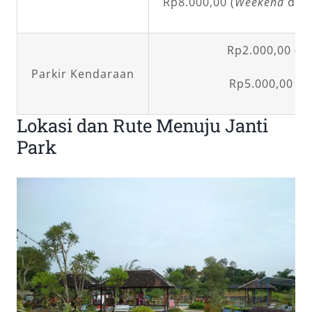
Rp8.000,00 (
Weekend
dan 
Rp2.000,00 (M
Parkir Kendaraan
Rp5.000,00 (M
Lokasi dan Rute Menuju Janti
Park