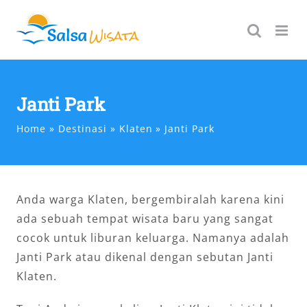
Skip
to
content
Janti Park
Home
Destinasi
Klaten
Janti Park
Anda warga Klaten, bergembiralah karena kini
ada sebuah tempat wisata baru yang sangat
cocok untuk liburan keluarga. Namanya adalah
Janti Park atau dikenal dengan sebutan Janti
Klaten.