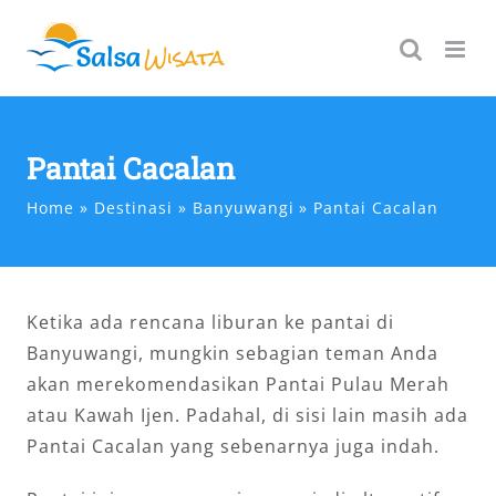
Skip
to
content
Pantai Cacalan
Home
Destinasi
Banyuwangi
Pantai Cacalan
Ketika ada rencana liburan ke pantai di
Banyuwangi, mungkin sebagian teman Anda
akan merekomendasikan Pantai Pulau Merah
atau Kawah Ijen. Padahal, di sisi lain masih ada
Pantai Cacalan yang sebenarnya juga indah.