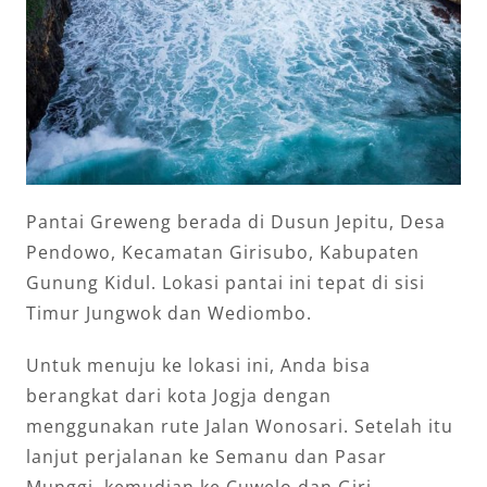
Pantai Greweng berada di Dusun Jepitu, Desa
Pendowo, Kecamatan Girisubo, Kabupaten
Gunung Kidul. Lokasi pantai ini tepat di sisi
Timur Jungwok dan Wediombo.
Untuk menuju ke lokasi ini, Anda bisa
berangkat dari kota Jogja dengan
menggunakan rute Jalan Wonosari. Setelah itu
lanjut perjalanan ke Semanu dan Pasar
Munggi, kemudian ke Cuwelo dan Giri