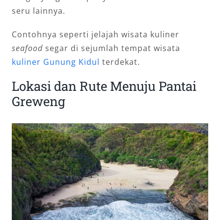
seru lainnya.
Contohnya seperti jelajah wisata kuliner
seafood
segar di sejumlah tempat wisata
kuliner Gunung Kidul
terdekat.
Lokasi dan Rute Menuju Pantai
Greweng