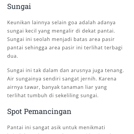
Sungai
Keunikan lainnya selain goa adalah adanya
sungai kecil yang mengalir di dekat pantai.
Sungai ini seolah menjadi batas area pasir
pantai sehingga area pasir ini terlihat terbagi
dua.
Sungai ini tak dalam dan arusnya juga tenang.
Air sungainya sendiri sangat jernih. Karena
airnya tawar, banyak tanaman liar yang
terlihat tumbuh di sekeliling sungai.
Spot Pemancingan
Pantai ini sangat asik untuk menikmati