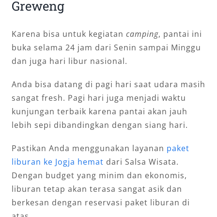
Greweng
Karena bisa untuk kegiatan
camping
, pantai ini
buka selama 24 jam dari Senin sampai Minggu
dan juga hari libur nasional.
Anda bisa datang di pagi hari saat udara masih
sangat fresh. Pagi hari juga menjadi waktu
kunjungan terbaik karena pantai akan jauh
lebih sepi dibandingkan dengan siang hari.
Pastikan Anda menggunakan layanan
paket
liburan ke Jogja hemat
dari Salsa Wisata.
Dengan budget yang minim dan ekonomis,
liburan tetap akan terasa sangat asik dan
berkesan dengan reservasi paket liburan di
atas.