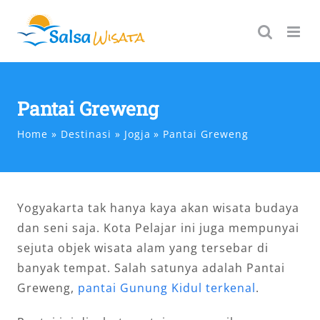
Skip
to
content
Pantai Greweng
Home
Destinasi
Jogja
Pantai Greweng
Yogyakarta tak hanya kaya akan wisata budaya
dan seni saja. Kota Pelajar ini juga mempunyai
sejuta objek wisata alam yang tersebar di
banyak tempat. Salah satunya adalah Pantai
Greweng,
pantai Gunung Kidul terkenal
.