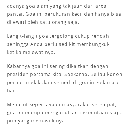
adanya goa alam yang tak jauh dari area
pantai. Goa ini berukuran kecil dan hanya bisa
dilewati oleh satu orang saja.
Langit-langit goa tergolong cukup rendah
sehingga Anda perlu sedikit membungkuk
ketika melewatinya.
Kabarnya goa ini sering dikaitkan dengan
presiden pertama kita, Soekarno. Beliau konon
pernah melakukan semedi di goa ini selama 7
hari.
Menurut kepercayaan masyarakat setempat,
goa ini mampu mengabulkan permintaan siapa
pun yang memasukinya.