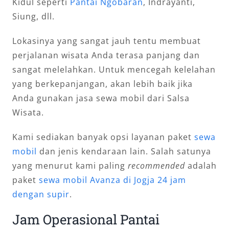
Kidul seperti
Pantai Ngobaran
, Indrayanti,
Siung, dll.
Lokasinya yang sangat jauh tentu membuat
perjalanan wisata Anda terasa panjang dan
sangat melelahkan. Untuk mencegah kelelahan
yang berkepanjangan, akan lebih baik jika
Anda gunakan jasa sewa mobil dari Salsa
Wisata.
Kami sediakan banyak opsi layanan paket
sewa
mobil
dan jenis kendaraan lain. Salah satunya
yang menurut kami paling
recommended
adalah
paket
sewa mobil Avanza di Jogja 24 jam
dengan supir
.
Jam Operasional Pantai