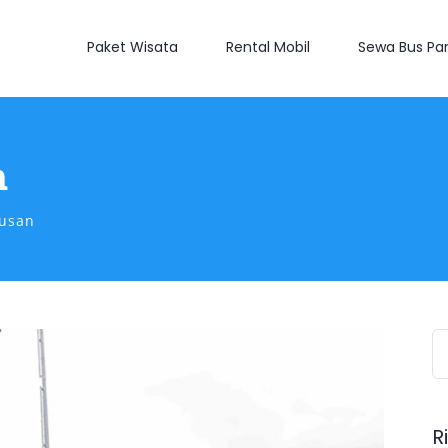
Paket Wisata
Rental Mobil
Sewa Bus Par
n
busan
S
fo
R