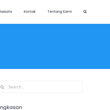
iwisata
Kontak
Tentang Kami
earch
r:
ingkasan