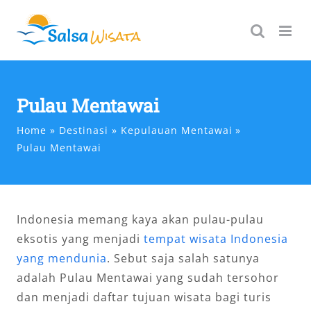
Skip
to
content
Pulau Mentawai
Home
Destinasi
Kepulauan Mentawai
Pulau Mentawai
Indonesia memang kaya akan pulau-pulau
eksotis yang menjadi
tempat wisata Indonesia
yang mendunia
. Sebut saja salah satunya
adalah Pulau Mentawai yang sudah tersohor
dan menjadi daftar tujuan wisata bagi turis