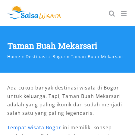
Skip
to
content
Taman Buah Mekarsari
Home
Destinasi
Bogor
Taman Buah Mekarsari
Ada cukup banyak destinasi wisata di Bogor
untuk keluarga. Tapi, Taman Buah Mekarsari
adalah yang paling ikonik dan sudah menjadi
salah satu yang paling legendaris.
Tempat wisata Bogor
ini memiliki konsep