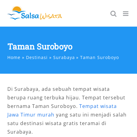
Skip
to
content
Taman Suroboyo
Home
Destinasi
Surabaya
Taman Suroboyo
Di Surabaya, ada sebuah tempat wisata
berupa ruang terbuka hijau. Tempat tersebut
bernama Taman Suroboyo.
Tempat wisata
Jawa Timur murah
yang satu ini menjadi salah
satu destinasi wisata gratis teramai di
Surabaya.