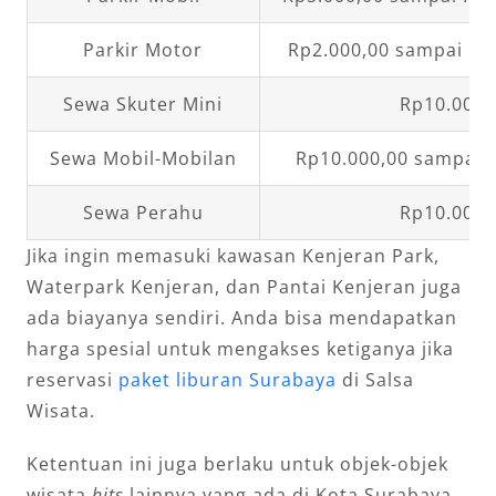
Parkir Motor
Rp2.000,00 sampai Rp
Sewa Skuter Mini
Rp10.000,
Sewa Mobil-Mobilan
Rp10.000,00 sampai R
Sewa Perahu
Rp10.000,
Jika ingin memasuki kawasan Kenjeran Park,
Waterpark Kenjeran, dan Pantai Kenjeran juga
ada biayanya sendiri. Anda bisa mendapatkan
harga spesial untuk mengakses ketiganya jika
reservasi
paket liburan Surabaya
di Salsa
Wisata.
Ketentuan ini juga berlaku untuk objek-objek
wisata
hits
lainnya yang ada di Kota Surabaya.