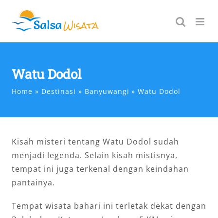
Skip
to
content
Watu Dodol
Home
Destinasi
Banyuwangi
Watu Dodol
Kisah misteri tentang Watu Dodol sudah
menjadi legenda. Selain kisah mistisnya,
tempat ini juga terkenal dengan keindahan
pantainya.
Tempat wisata bahari ini terletak dekat dengan