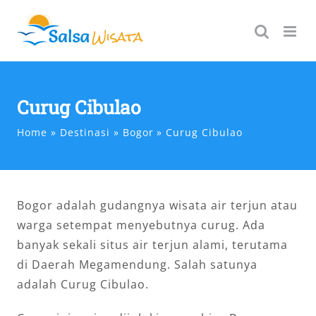
Skip
to
content
Curug Cibulao
Home
Destinasi
Bogor
Curug Cibulao
Bogor adalah gudangnya wisata air terjun atau
warga setempat menyebutnya curug. Ada
banyak sekali situs air terjun alami, terutama
di Daerah Megamendung. Salah satunya
adalah Curug Cibulao.