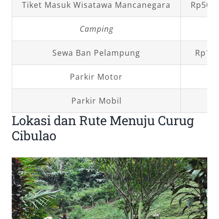
Tiket Masuk Wisatawa Mancanegara
Rp50.0
Camping
R
Sewa Ban Pelampung
Rp10.
Parkir Motor
Parkir Mobil
R
Lokasi dan Rute Menuju Curug
Cibulao