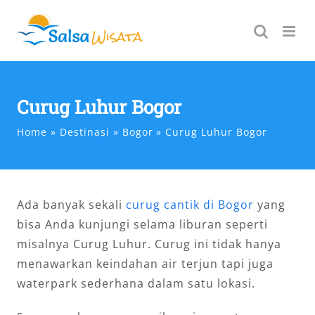
Skip
to
content
Curug Luhur Bogor
Home
Destinasi
Bogor
Curug Luhur Bogor
Ada banyak sekali
curug cantik di Bogor
yang
bisa Anda kunjungi selama liburan seperti
misalnya Curug Luhur. Curug ini tidak hanya
menawarkan keindahan air terjun tapi juga
waterpark sederhana dalam satu lokasi.