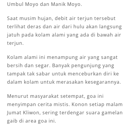
Umbul Moyo dan Manik Moyo.
Saat musim hujan, debit air terjun tersebut
terlihat deras dan air dari hulu akan langsung
jatuh pada kolam alami yang ada di bawah air
terjun.
Kolam alami ini menampung air yang sangat
bersih dan segar. Banyak pengunjung yang
tampak tak sabar untuk menceburkan diri ke
dalam kolam untuk merasakan kesegarannya.
Menurut masyarakat setempat, goa ini
menyimpan cerita mistis. Konon setiap malam
Jumat Kliwon, sering terdengar suara gamelan
gaib di area goa ini.