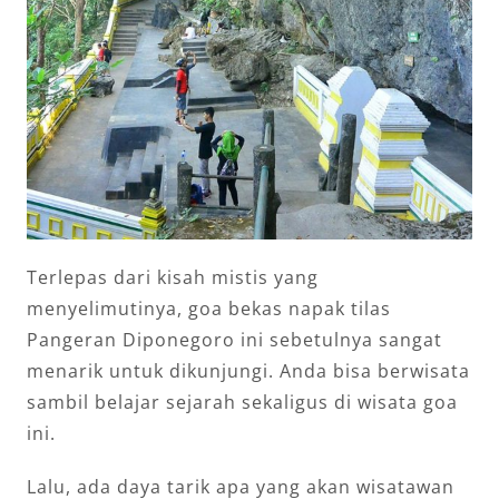
Terlepas dari kisah mistis yang
menyelimutinya, goa bekas napak tilas
Pangeran Diponegoro ini sebetulnya sangat
menarik untuk dikunjungi. Anda bisa berwisata
sambil belajar sejarah sekaligus di wisata goa
ini.
Lalu, ada daya tarik apa yang akan wisatawan