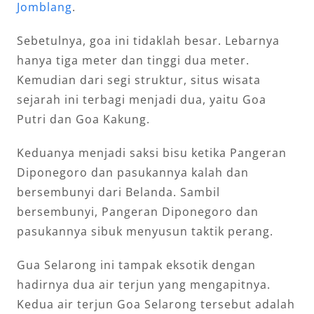
Jomblang
.
Sebetulnya, goa ini tidaklah besar. Lebarnya
hanya tiga meter dan tinggi dua meter.
Kemudian dari segi struktur, situs wisata
sejarah ini terbagi menjadi dua, yaitu Goa
Putri dan Goa Kakung.
Keduanya menjadi saksi bisu ketika Pangeran
Diponegoro dan pasukannya kalah dan
bersembunyi dari Belanda. Sambil
bersembunyi, Pangeran Diponegoro dan
pasukannya sibuk menyusun taktik perang.
Gua Selarong ini tampak eksotik dengan
hadirnya dua air terjun yang mengapitnya.
Kedua air terjun Goa Selarong tersebut adalah