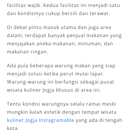
fasilitas wajib. Kedua fasilitas ini menjadi satu
dan kondisinya cukup bersih dan terawat.
Di dekat pintu masuk utama dan juga area
dalam, terdapat banyak penjual makanan yang
menjajakan aneka makanan, minuman, dan
makanan ringan.
Ada pula beberapa warung makan yang siap
menjadi solusi ketika perut mulai lapar.
Warung-warung ini berfungsi sebagai pusat
wisata kuliner Jogja khusus di area ini.
Tentu kondisi warungnya selalu ramai meski
mungkin kalah estetik dengan tempat wisata
kuliner Jogja Instagramable
yang ada di tengah
kota.