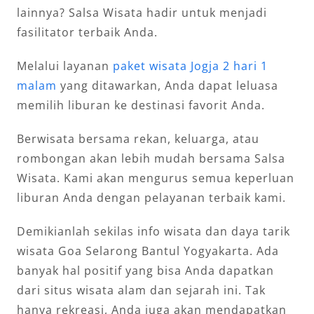
lainnya? Salsa Wisata hadir untuk menjadi
fasilitator terbaik Anda.
Melalui layanan
paket wisata Jogja 2 hari 1
malam
yang ditawarkan, Anda dapat leluasa
memilih liburan ke destinasi favorit Anda.
Berwisata bersama rekan, keluarga, atau
rombongan akan lebih mudah bersama Salsa
Wisata. Kami akan mengurus semua keperluan
liburan Anda dengan pelayanan terbaik kami.
Demikianlah sekilas info wisata dan daya tarik
wisata Goa Selarong Bantul Yogyakarta. Ada
banyak hal positif yang bisa Anda dapatkan
dari situs wisata alam dan sejarah ini. Tak
hanya rekreasi, Anda juga akan mendapatkan