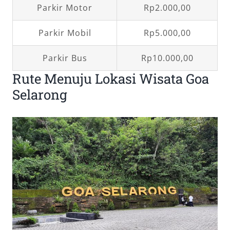
Parkir Motor
Rp2.000,00
Parkir Mobil
Rp5.000,00
Parkir Bus
Rp10.000,00
Rute Menuju Lokasi Wisata Goa
Selarong