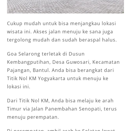
Cukup mudah untuk bisa menjangkau lokasi
wisata ini. Akses jalan menuju ke sana juga
tergolong mudah dan sudah beraspal halus.
Goa Selarong terletak di Dusun
Kembangputihan, Desa Guwosari, Kecamatan
Pajangan, Bantul. Anda bisa berangkat dari
Titik Nol KM Yogyakarta untuk menuju ke
lokasi ini.
Dari Titik Nol KM, Anda bisa melaju ke arah
Timur via Jalan Panembahan Senopati, terus
menuju perempatan.
Di perempatan, ambil arah ke Selatan lewat