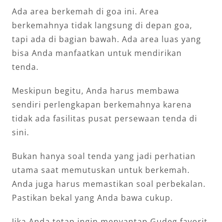
Ada area berkemah di goa ini. Area
berkemahnya tidak langsung di depan goa,
tapi ada di bagian bawah. Ada area luas yang
bisa Anda manfaatkan untuk mendirikan
tenda.
Meskipun begitu, Anda harus membawa
sendiri perlengkapan berkemahnya karena
tidak ada fasilitas pusat persewaan tenda di
sini.
Bukan hanya soal tenda yang jadi perhatian
utama saat memutuskan untuk berkemah.
Anda juga harus memastikan soal perbekalan.
Pastikan bekal yang Anda bawa cukup.
Jika Anda tetap ingin menyantap Gudeg favorit