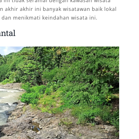
ini tidak seramai dengan kawasan wisata
 akhir akhir ini banyak wisatawan baik lokal
dan menikmati keindahan wisata ini.
ntal