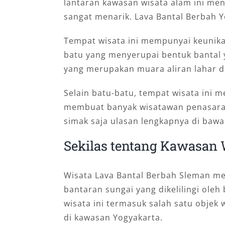
lantaran kawasan wisata alam ini me
sangat menarik. Lava Bantal Berbah Y
Tempat wisata ini mempunyai keunika
batu yang menyerupai bentuk bantal 
yang merupakan muara aliran lahar d
Selain batu-batu, tempat wisata ini m
membuat banyak wisatawan penasara
simak saja ulasan lengkapnya di bawah
Sekilas tentang Kawasan 
Wisata Lava Bantal Berbah Sleman m
bantaran sungai yang dikelilingi ole
wisata ini termasuk salah satu objek
di kawasan Yogyakarta.