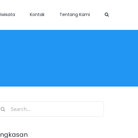
iwisata
Kontak
Tentang Kami
earch
r:
ingkasan