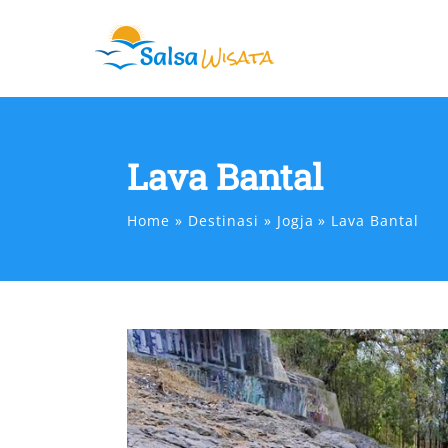
Skip
to
content
Lava Bantal
Home
Destinasi
Jogja
Lava Bantal