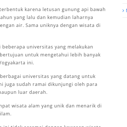
i terbentuk karena letusan gunung api bawah
 tahun yang lalu dan kemudian laharnya
ngan air. Sama uniknya dengan wisata di
ri beberapa universitas yang melakukan
ni bertujuan untuk mengetahui lebih banyak
Yogyakarta ini.
erbagai universitas yang datang untuk
ni juga sudah ramai dikunjungi oleh para
maupun luar daerah.
mpat wisata alam yang unik dan menarik di
ilam.