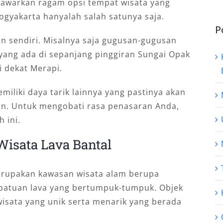
nawarkan ragam opsi tempat wisata yang
ogyakarta hanyalah salah satunya saja.
P
n sendiri. Misalnya saja gugusan-gugusan
yang ada di sepanjang pinggiran Sungai Opak
i dekat Merapi.
emiliki daya tarik lainnya yang pastinya akan
n. Untuk mengobati rasa penasaran Anda,
 ini.
Wisata Lava Bantal
erupakan kawasan wisata alam berupa
h batuan lava yang bertumpuk-tumpuk. Objek
 wisata yang unik serta menarik yang berada