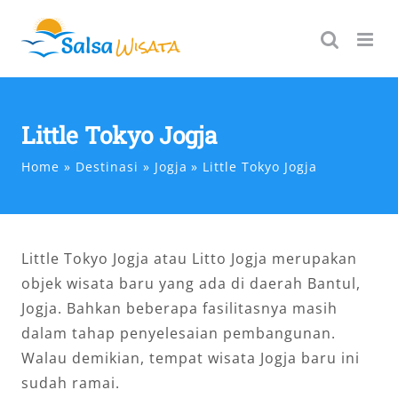
Skip
to
content
Little Tokyo Jogja
Home
Destinasi
Jogja
Little Tokyo Jogja
Little Tokyo Jogja atau Litto Jogja merupakan
objek wisata baru yang ada di daerah Bantul,
Jogja. Bahkan beberapa fasilitasnya masih
dalam tahap penyelesaian pembangunan.
Walau demikian, tempat wisata Jogja baru ini
sudah ramai.