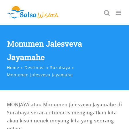
Skip
to
content
Monumen Jalesveva
Jayamahe
Home
Destinasi
Surabaya
Monumen Jalesveva Jayamahe
MONJAYA atau Monumen Jalesveva Jayamahe di
Surabaya secara otomatis mengingatkan kita
akan kisah nenek moyang kita yang seorang
pelaut.