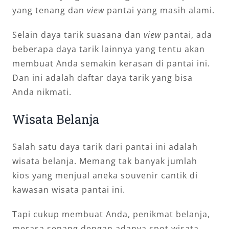
yang tenang dan
view
pantai yang masih alami.
Selain daya tarik suasana dan
view
pantai, ada
beberapa daya tarik lainnya yang tentu akan
membuat Anda semakin kerasan di pantai ini.
Dan ini adalah daftar daya tarik yang bisa
Anda nikmati.
Wisata Belanja
Salah satu daya tarik dari pantai ini adalah
wisata belanja. Memang tak banyak jumlah
kios yang menjual aneka souvenir cantik di
kawasan wisata pantai ini.
Tapi cukup membuat Anda, penikmat belanja,
merasa senang dengan adanya spot wisata