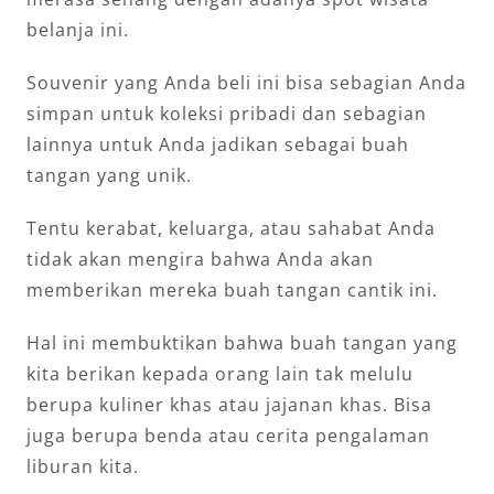
belanja ini.
Souvenir yang Anda beli ini bisa sebagian Anda
simpan untuk koleksi pribadi dan sebagian
lainnya untuk Anda jadikan sebagai buah
tangan yang unik.
Tentu kerabat, keluarga, atau sahabat Anda
tidak akan mengira bahwa Anda akan
memberikan mereka buah tangan cantik ini.
Hal ini membuktikan bahwa buah tangan yang
kita berikan kepada orang lain tak melulu
berupa kuliner khas atau jajanan khas. Bisa
juga berupa benda atau cerita pengalaman
liburan kita.