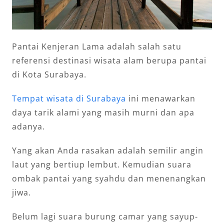
Pantai Kenjeran Lama adalah salah satu
referensi destinasi wisata alam berupa pantai
di Kota Surabaya.
Tempat wisata di Surabaya
ini menawarkan
daya tarik alami yang masih murni dan apa
adanya.
Yang akan Anda rasakan adalah semilir angin
laut yang bertiup lembut. Kemudian suara
ombak pantai yang syahdu dan menenangkan
jiwa.
Belum lagi suara burung camar yang sayup-