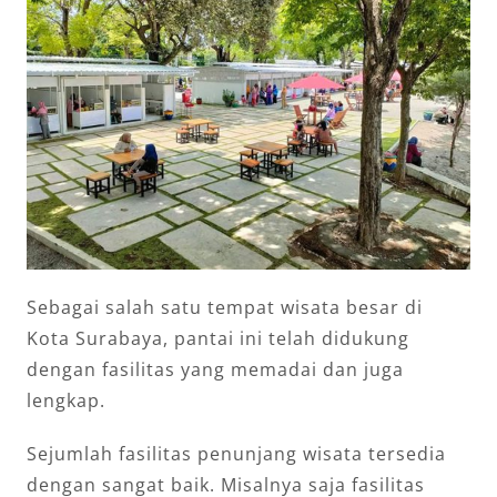
Sebagai salah satu tempat wisata besar di
Kota Surabaya, pantai ini telah didukung
dengan fasilitas yang memadai dan juga
lengkap.
Sejumlah fasilitas penunjang wisata tersedia
dengan sangat baik. Misalnya saja fasilitas