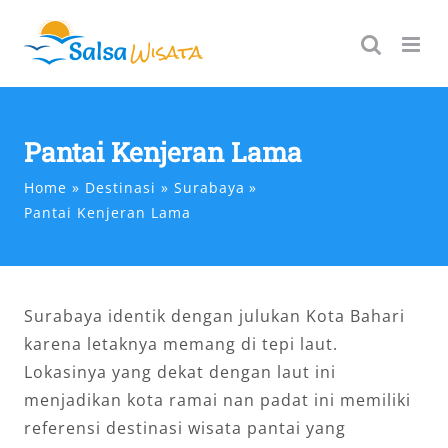
Skip
to
content
Pantai Kenjeran Lama
Home
Destinasi
Surabaya
Pantai Kenjeran Lama
Surabaya identik dengan julukan Kota Bahari
karena letaknya memang di tepi laut.
Lokasinya yang dekat dengan laut ini
menjadikan kota ramai nan padat ini memiliki
referensi destinasi wisata pantai yang