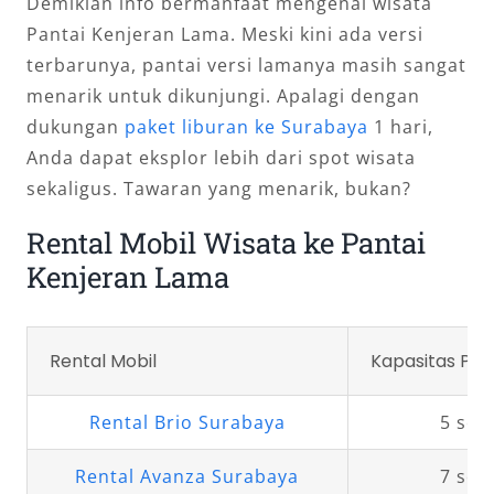
Demikian info bermanfaat mengenai wisata
Pantai Kenjeran Lama. Meski kini ada versi
terbarunya, pantai versi lamanya masih sangat
menarik untuk dikunjungi. Apalagi dengan
dukungan
paket liburan ke Surabaya
1 hari,
Anda dapat eksplor lebih dari spot wisata
sekaligus. Tawaran yang menarik, bukan?
Rental Mobil Wisata ke Pantai
Kenjeran Lama
Rental Mobil
Kapasitas Pe
Rental Brio Surabaya
5 sea
Rental Avanza Surabaya
7 sea