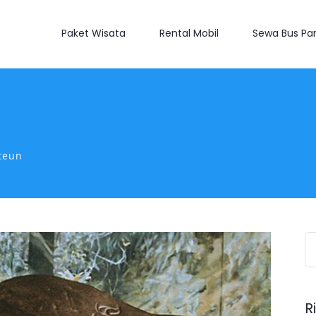
Paket Wisata
Rental Mobil
Sewa Bus Par
uteun
S
fo
R