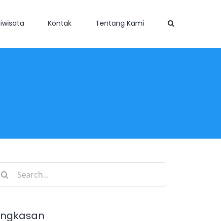
iwisata
Kontak
Tentang Kami
earch
r:
ingkasan