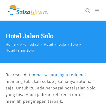
Skip
to
content
Hotel Jalan Solo
Home
Akomodasi
Hotel
Jogja
Solo
Hotel Jalan Solo
Rekreasi di
tempat wisata Jogja terkenal
memang tak akan cukup jika hanya satu hari
saja. Untuk itu, ada berbagai hotel Jalan Solo
yang bisa Anda jadikan referensi untuk
memilih penginapan terbaik.