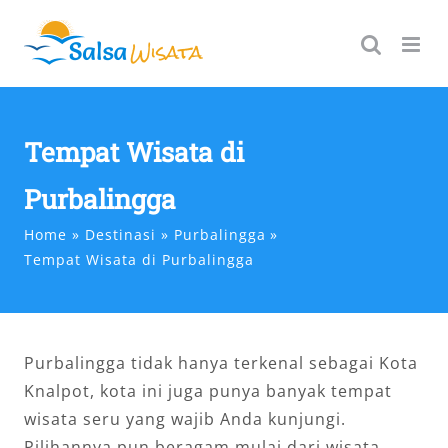
Skip
to
content
Tempat Wisata di
Purbalingga
Home
Destinasi
Purbalingga
Tempat Wisata di Purbalingga
Purbalingga tidak hanya terkenal sebagai Kota
Knalpot, kota ini juga punya banyak tempat
wisata seru yang wajib Anda kunjungi.
Pilihannya pun beragam mulai dari wisata