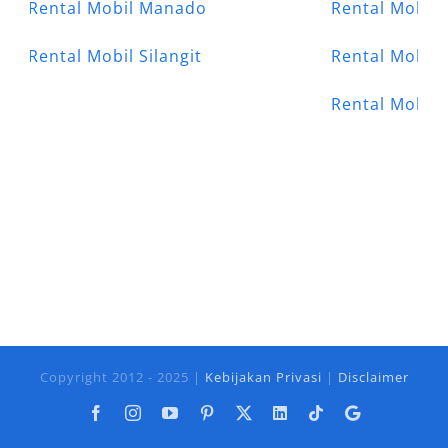
Rental Mobil Manado
Rental Mobil
Rental Mobil Silangit
Rental Mobil 
Rental Mobil
Copyright 2012 - 2025 |
Kebijakan Privasi
|
Disclaimer
Facebook
Instagram
YouTube
Pinterest
X
LinkedIn
Tiktok
Google
Business