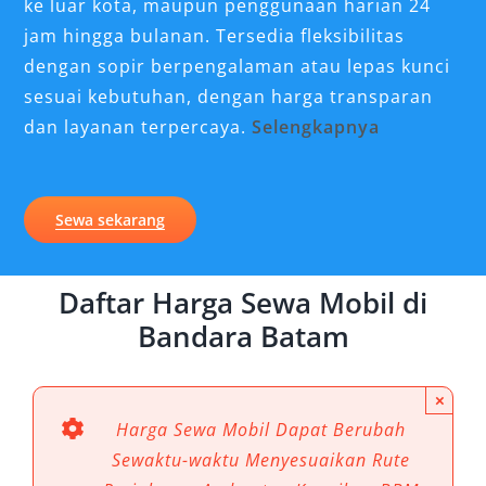
ke luar kota, maupun penggunaan harian 24
jam hingga bulanan. Tersedia fleksibilitas
dengan sopir berpengalaman atau lepas kunci
sesuai kebutuhan, dengan harga transparan
dan layanan terpercaya.
Selengkapnya
Pilihan Unit Mobil yang Kami
Sewakan di Bandara Batam
Sewa sekarang
1. Toyota Alphard
Daftar Harga Sewa Mobil di
Bagi Anda yang mencari rental mobil mewah di
Bandara Batam
Bandara Batam, Toyota Alphard menjadi
pilihan unggulan. Interior luas, kursi captain
×
seat yang elegan, serta fitur hiburan premium
Harga Sewa Mobil Dapat Berubah
menjadikannya ideal untuk perjalanan bisnis
Sewaktu-waktu Menyesuaikan Rute
maupun antar jemput eksekutif. Harga sewa