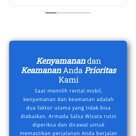
Salsa Wisata menyediakan berbagai pilihan
unit mulai dari mobil mewah seperti Alphard,
SUV premium Fortuner dan Pajero, hingga
kendaraan keluarga seperti Avanza dan
Xpander. Untuk rombongan besar, Hiace dan
Elf siap menunjang perjalanan Anda. Dengan
Kenyamanan
dan
layanan transparan, harga sewa mobil
Keamanan
Anda
Prioritas
kompetitif, serta fleksibilitas harian, bulanan,
Kami
atau
antar jemput Bandara Hang Nadim
,
kami siap menjadi mitra transportasi
Saat memilih rental mobil,
terpercaya di Batam.
kenyamanan dan keamanan adalah
dua faktor utama yang tidak bisa
diabaikan. Armada Salsa Wisata rutin
diperiksa dan dirawat untuk
memastikan perjalanan Anda berjalan