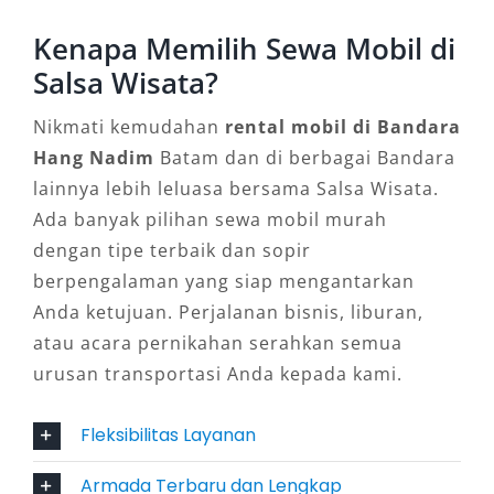
6. Toyota Fortuner
Kenapa Memilih Sewa Mobil di
Salsa Wisata?
Bagi Anda yang menginginkan kendaraan
tangguh dengan desain modern, Toyota
Nikmati kemudahan
rental mobil di Bandara
Fortuner adalah pilihan tepat. Dilengkapi
Hang Nadim
Batam dan di berbagai Bandara
mesin bertenaga dan kabin mewah, mobil ini
lainnya lebih leluasa bersama Salsa Wisata.
cocok untuk tamu VIP maupun perjalanan jarak
Ada banyak pilihan sewa mobil murah
jauh. Banyak klien memilih Fortuner untuk
dengan tipe terbaik dan sopir
sewa mobil dengan sopir Bandara Batam
berpengalaman yang siap mengantarkan
karena citra premium yang ditawarkan.
Anda ketujuan. Perjalanan bisnis, liburan,
atau acara pernikahan serahkan semua
7. Mitsubishi Pajero
urusan transportasi Anda kepada kami.
Sebagai pesaing Fortuner, Mitsubishi Pajero
Fleksibilitas Layanan
hadir dengan performa kuat dan kenyamanan
Armada Terbaru dan Lengkap
kabin tingkat tinggi. Mobil ini sangat cocok