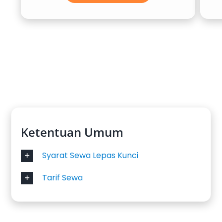
Reborn tetap menjadi favorit keluarga,
sementara Zenix Hybrid menghadirkan
efisiensi bahan bakar dan teknologi ramah
lingkungan. Ideal untuk rental mobil harian
maupun sewa bulanan lepas kunci di Bandara
Padang.
4. Isuzu Elf Long 19 Seat
Pilihan terbaik untuk rombongan besar. Elf
Ketentuan Umum
Long berkapasitas 19 kursi, sering digunakan
Syarat Sewa Lepas Kunci
untuk tur wisata, perjalanan ziarah, atau acara
kantor. Fasilitasnya nyaman dan terjamin
Tarif Sewa
aman, sangat mendukung kebutuhan mobil
untuk antar jemput dengan jumlah penumpang
banyak.