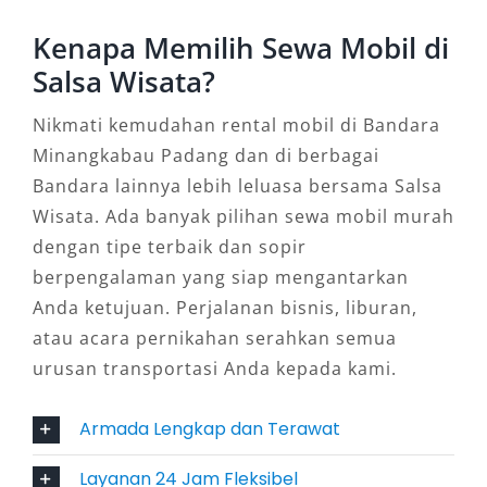
5. Toyota Avanza
Kenapa Memilih Sewa Mobil di
Salsa Wisata?
Sebagai kendaraan serbaguna, Avanza selalu
menjadi favorit untuk perjalanan singkat atau
Nikmati kemudahan rental mobil di Bandara
keluarga kecil. Harga sewa mobil ini
Minangkabau Padang dan di berbagai
terjangkau, cocok untuk booking mobil di
Bandara lainnya lebih leluasa bersama Salsa
bandara dengan fleksibilitas penggunaan
Wisata. Ada banyak pilihan sewa mobil murah
harian maupun perjalanan singkat ke luar kota.
dengan tipe terbaik dan sopir
berpengalaman yang siap mengantarkan
6. Toyota Fortuner
Anda ketujuan. Perjalanan bisnis, liburan,
atau acara pernikahan serahkan semua
Untuk Anda yang membutuhkan kendaraan
urusan transportasi Anda kepada kami.
gagah dan berkelas, Fortuner hadir dengan
mesin bertenaga, desain premium, serta
Armada Lengkap dan Terawat
kenyamanan maksimal. Cocok dipilih sebagai
Layanan 24 Jam Fleksibel
rental mobil mewah di Bandara Padang untuk