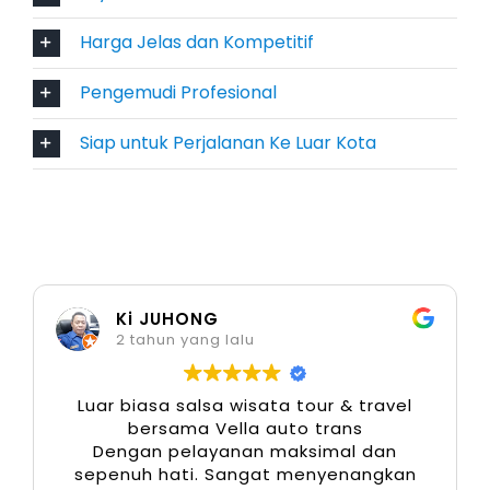
urusan bisnis maupun perjalanan wisata
Harga Jelas dan Kompetitif
eksklusif.
Pengemudi Profesional
7. Mitsubishi Pajero
Siap untuk Perjalanan Ke Luar Kota
Sebagai SUV tangguh, Pajero menawarkan
kombinasi kemewahan dan performa kuat di
berbagai medan. Sangat cocok untuk tamu
penting atau perjalanan ke luar kota dengan
medan menantang. Layanan sewa mobil
Ki JUHONG
dengan sopir Bandara Padang menggunakan
2 tahun yang lalu
Pajero menghadirkan pengalaman yang aman
sekaligus prestisius.
Luar biasa salsa wisata tour & travel
bersama Vella auto trans
8. Mitsubishi Xpander
Dengan pelayanan maksimal dan
sepenuh hati. Sangat menyenangkan