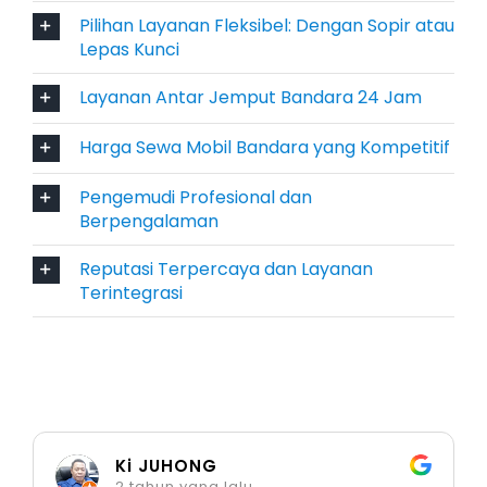
penyewa yang mengutamakan keamanan,
Pilihan Layanan Fleksibel: Dengan Sopir atau
prestise, dan tenaga di medan menantang.
Lepas Kunci
7. Mitsubishi Pajero
Layanan Antar Jemput Bandara 24 Jam
Mitsubishi Pajero menawarkan kemewahan
Harga Sewa Mobil Bandara yang Kompetitif
sejati dalam kategori SUV mewah. Suspensi
Pengemudi Profesional dan
empuk, tenaga besar, dan interior elegan
Berpengalaman
menjadikannya kendaraan terbaik untuk rental
mobil mewah Bandara Palu. Cocok bagi tamu
Reputasi Terpercaya dan Layanan
Terintegrasi
penting atau perjalanan eksklusif dengan
standar kenyamanan tingkat tinggi.
8. Mitsubishi Xpander
Dengan desain futuristik dan fitur lengkap,
Mitsubishi Xpander adalah pilihan favorit
Ki JUHONG
2 tahun yang lalu