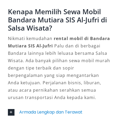
Sebagai kendaraan serbaguna, Toyota Avanza
Kenapa Memilih Sewa Mobil
menjadi pilihan ideal bagi Anda yang mencari
Bandara Mutiara SIS Al-Jufri di
rental mobil terjangkau di Bandara Palu. Mobil
Salsa Wisata?
ini tangguh di berbagai kondisi jalan, hemat
bahan bakar, dan cocok untuk perjalanan
Nikmati kemudahan
rental mobil di Bandara
singkat, antar jemput bandara, atau aktivitas
Mutiara SIS Al-Jufri
Palu dan di berbagai
harian di dalam kota.
Bandara lainnya lebih leluasa bersama Salsa
Wisata. Ada banyak pilihan sewa mobil murah
6. Toyota Fortuner
dengan tipe terbaik dan sopir
berpengalaman yang siap mengantarkan
Untuk Anda yang membutuhkan kendaraan
Anda ketujuan. Perjalanan bisnis, liburan,
SUV dengan performa tinggi, Toyota Fortuner
atau acara pernikahan serahkan semua
siap mendukung perjalanan ke luar kota
urusan transportasi Anda kepada kami.
dengan kenyamanan dan kestabilan maksimal.
Desainnya gagah dan fitur keamanannya
Armada Lengkap dan Terawat
lengkap, menjadikannya pilihan tepat bagi