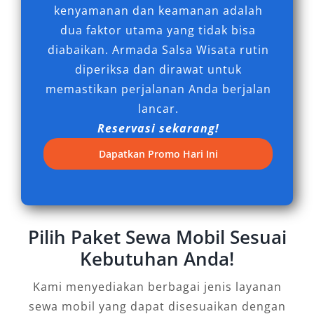
kenyamanan dan keamanan adalah
Dengan pengalaman, keahlian, dan komitmen
dua faktor utama yang tidak bisa
terhadap kepuasan pelanggan, kami
diabaikan. Armada Salsa Wisata rutin
memastikan setiap perjalanan bersama Salsa
diperiksa dan dirawat untuk
Wisata menjadi nyaman, aman, dan berkesan.
memastikan perjalanan Anda berjalan
lancar.
Reservasi sekarang!
Dapatkan Promo Hari Ini
Pilih Paket Sewa Mobil Sesuai
Kebutuhan Anda!
Kami menyediakan berbagai jenis layanan
sewa mobil yang dapat disesuaikan dengan