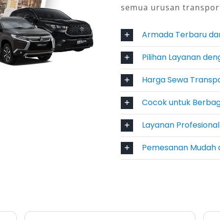
semua urusan transpor
nsparan
Armada Terbaru da
a Elf Tarakan yang kompetitif
Pilihan Layanan den
ahan bakar dan sopir yang jelas,
a Elf murah Tarakan sesuai durasi
Harga Sewa Transpa
arga ini mencerminkan kepercayaan
Cocok untuk Berbag
.
Layanan Profesiona
rcaya
Pemesanan Mudah 
 Elf Tarakan kini mengutamakan
 pelanggan 24 jam, dan sistem
eningkatkan keandalan dan
wisatawan dari luar daerah yang
n secara praktis.