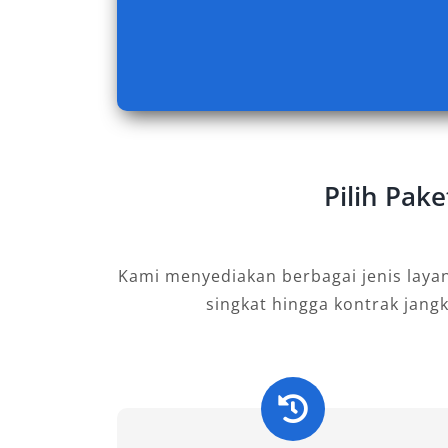
Elf Long berkapasitas 18–20 penumpan
ingin bepergian jauh. Dilengkapi AC ga
luas, tipe ini cocok untuk wisata kelua
antar kota.
2. Elf Short
Pilih Pak
Elf Short menampung 11–14 penumpang,
maupun luar kota. Ukurannya lebih rin
perkotaan tanpa mengurangi kenyamana
Kami menyediakan berbagai jenis laya
sedang yang menginginkan rental mobil 
singkat hingga kontrak jang
3. Elf NLR
Sebagai varian terbaru, Elf NLR hadir
bertenaga namun irit, serta kabin luas