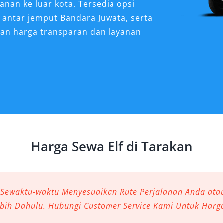
anan ke luar kota. Tersedia opsi
n antar jemput Bandara Juwata, serta
gan harga transparan dan layanan
ngat Dibutuhkan untuk
egis di Kalimantan Utara, memiliki
 untuk urusan wisata, bisnis, maupun
bilitas rombongan, pilihan sewa
Harga Sewa Elf di Tarakan
efisien, ekonomis, dan nyaman. Mobil
Tarakan berkapasitas besar yang
g tanpa mengorbankan kenyamanan
 Sewaktu-waktu Menyesuaikan Rute Perjalanan Anda at
ebih Dahulu. Hubungi Customer Service Kami Untuk Harg
yanan rental mobil Elf Tarakan