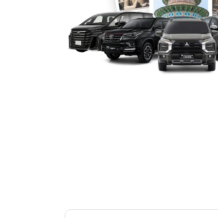
5. Harga Kompetitif dan Tra
Banyak penyedia menawarkan harga sew
dengan layanan lengkap. Selain biaya b
pelanggan juga bisa memilih paket sew
dan tujuan perjalanan. Keterbukaan h
dan profesionalisme penyedia layanan
6. Layanan Andal dan Terpe
Sebagian besar penyedia rental mobil
armada terbaru yang terawat, layanan
pemesanan cepat via online. Hal ini m
kenyamanan pelanggan, terutama bagi 
membutuhkan kendaraan wisata Taraka