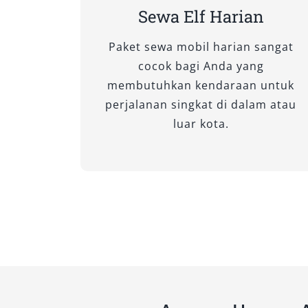
menjadikannya unggulan untuk perjala
Sewa Elf Harian
Salsa Wisata siap memberikan layana
Paket sewa mobil harian sangat
armada lengkap dan pelayanan profesi
cocok bagi Anda yang
Anda lebih aman, nyaman, dan efisien.
membutuhkan kendaraan untuk
perjalanan singkat di dalam atau
luar kota.