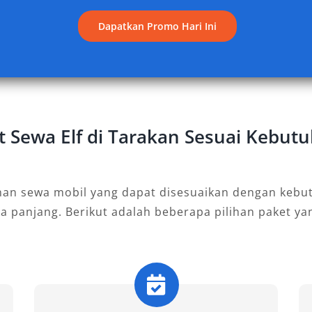
g, ideal untuk rombongan besar yang
Dapatkan Promo Hari Ini
nda, kursi ergonomis, dan bagasi
rga, perjalanan dinas, atau event
et Sewa Elf di Tarakan Sesuai Kebut
 fleksibel untuk perjalanan dalam
gkas, memudahkan mobilitas di jalan
n. Pilihan ini tepat bagi kelompok
nan sewa mobil yang dapat disesuaikan dengan kebut
Elf efisien dan praktis.
ka panjang. Berikut adalah beberapa pilihan paket y
 dengan desain modern, mesin
 dan suspensi lembut. Kombinasi ini