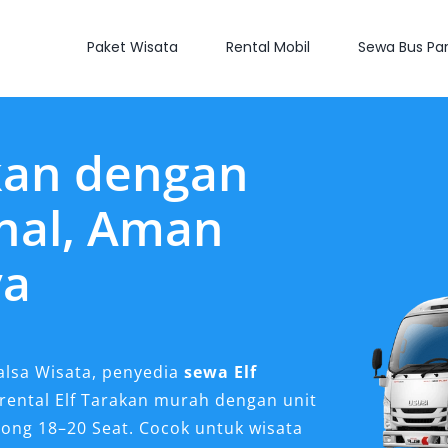
Paket Wisata
Rental Mobil
Sewa Bus Par
kan dengan
onal, Aman
ya
alsa Wisata, penyedia
sewa Elf
rental Elf Tarakan murah dengan unit
Long 18–20 Seat. Cocok untuk wisata