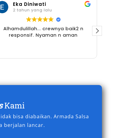
Eka Diniwati
Her
2 tahun yang lalu
2 tah
Alhamdulillah... crewnya baik2 n
responsif. Nyaman n aman
s
Kami
idak bisa diabaikan. Armada Salsa
 berjalan lancar.