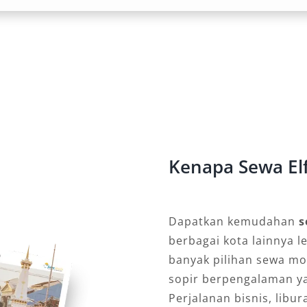
Kebutuhan
anya menawarkan dua opsi layanan:
manan penuh, atau lepas kunci bagi
a pula paket booking Elf harian dan
ra keluarga, maupun kegiatan
Kenapa Sewa Elf
isata dan Dinas
Dapatkan kemudahan
s
enarik seperti Pantai Amal, Mangrove
berbagai kota lainnya l
ngan sewa mobil Elf Tarakan,
banyak pilihan sewa mo
empat tersebut tanpa perlu repot
sopir berpengalaman y
dinas, Elf juga memberikan kesan
Perjalanan bisnis, libu