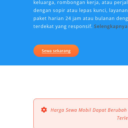
keluarga, rombongan kerja, atau perjal
dengan sopir atau lepas kunci, layana
paket harian 24 jam atau bulanan den
terdekat yang responsif.
Selengkapnya
Kenapa Sewa Mobil Elf Sa
Perjalanan di Tarakan
Sewa sekarang
Tarakan, sebagai salah satu kota strat
aktivitas perjalanan yang tinggi, baik
kunjungan keluarga. Dalam konteks mo
mobil Elf Tarakan menjadi solusi yang 
ini dikenal sebagai kendaraan wisata 
mampu menampung banyak penumpan
perjalanan.
Harga Sewa Mobil Dapat Berubah
Terl
Berikut enam alasan utama mengapa la