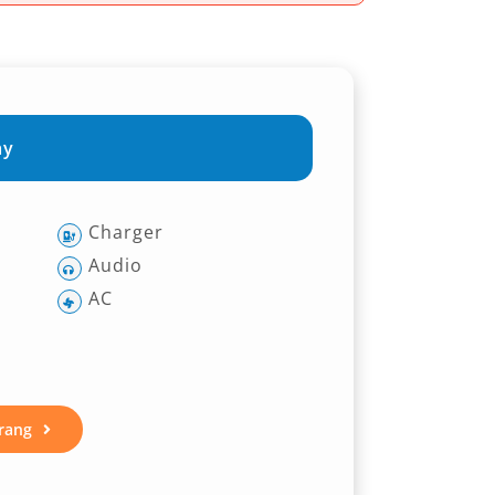
ay
Charger
Audio
AC
rang