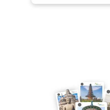
tetap menyenangkan.
3. Pilihan Fleksibel Sesuai 
Penyedia sewa Elf murah Tarakan bias
dengan sopir profesional untuk kenya
yang ingin berkendara sendiri. Tersedi
bulanan, cocok untuk perusahaan, aca
instansi pemerintah.
4. Cocok untuk Perjalanan W
Tarakan memiliki berbagai destinasi m
Forest, hingga wisata kuliner lokal. De
rombongan dapat menjelajahi semua t
berpindah kendaraan. Bagi perjalanan 
profesional dan representatif.