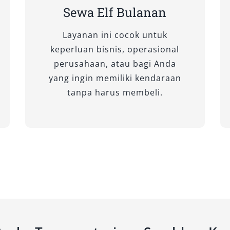
nan bisnis maupun wisata panjang.
Sewa Elf Bulanan
n
sewa Elf Tarakan
terbaik dengan
Layanan ini cocok untuk
onal, menjadikan setiap perjalanan
keperluan bisnis, operasional
perusahaan, atau bagi Anda
yang ingin memiliki kendaraan
tanpa harus membeli.