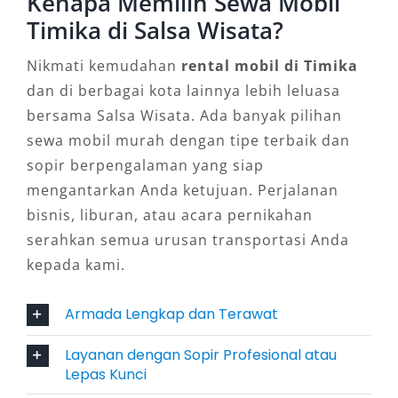
Kenapa Memilih Sewa Mobil
dapat menyesuaikan kebutuhan
Timika di Salsa Wisata?
transportasinya dengan lebih fleksibel.
Nikmati kemudahan
rental mobil di Timika
4. Isuzu Elf Long 19 Seat
dan di berbagai kota lainnya lebih leluasa
bersama Salsa Wisata. Ada banyak pilihan
Bagi Anda yang bepergian bersama rombongan
sewa mobil murah dengan tipe terbaik dan
besar, Isuzu Elf Long 19 seat adalah solusi
sopir berpengalaman yang siap
ideal. Dengan kapasitas hingga 19 penumpang,
mengantarkan Anda ketujuan. Perjalanan
kendaraan ini sangat cocok untuk tour, ziarah,
bisnis, liburan, atau acara pernikahan
gathering, atau perjalanan kelompok. Salsa
serahkan semua urusan transportasi Anda
Wisata selalu memastikan setiap unit Elf dalam
kepada kami.
kondisi prima, bersih, dan siap jalan,
menjadikannya pilihan favorit untuk perjalanan
Armada Lengkap dan Terawat
jarak jauh maupun keliling kota Timika.
Layanan dengan Sopir Profesional atau
5. Toyota Avanza
Lepas Kunci