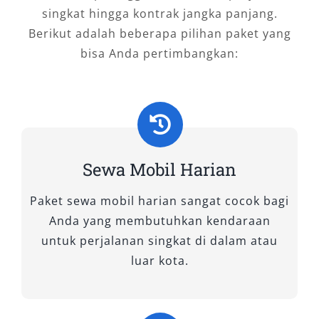
Timika
singkat hingga kontrak jangka panjang.
Berikut adalah beberapa pilihan paket yang
bisa Anda pertimbangkan:
Sebelum memesan, pastikan Anda
menyesuaikan jenis mobil dengan kebutuhan
perjalanan:
Perjalanan keluarga kecil: Avanza atau
Xpander
Sewa Mobil Harian
Kegiatan bisnis: Innova atau Fortuner
Rombongan besar: Hiace atau Elf Long
Paket sewa mobil harian sangat cocok bagi
Tamu kehormatan: Alphard atau Pajero
Anda yang membutuhkan kendaraan
Salsa Wisata siap memberikan rekomendasi
untuk perjalanan singkat di dalam atau
terbaik sesuai kebutuhan Anda agar setiap
luar kota.
perjalanan menjadi lebih efisien dan nyaman.
Beragamnya pilihan armada di Salsa Wisata