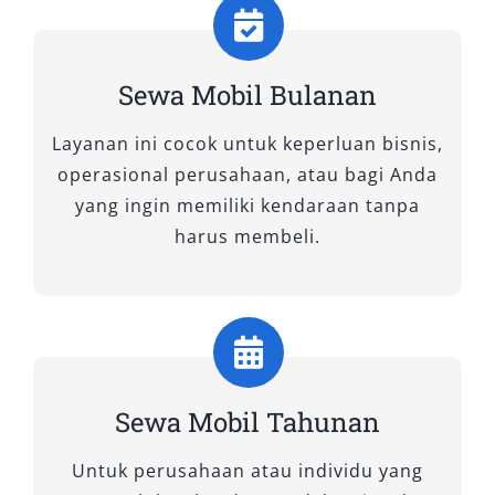
membuktikan komitmen kami untuk
memberikan solusi transportasi terpercaya,
fleksibel, dan berkualitas di Timika. Baik untuk
Sewa Mobil Bulanan
perjalanan singkat, dinas luar kota, maupun
Layanan ini cocok untuk keperluan bisnis,
wisata keluarga, semua tersedia dalam kondisi
operasional perusahaan, atau bagi Anda
terbaru dan siap jalan.
yang ingin memiliki kendaraan tanpa
Hubungi Salsa Wisata sekarang untuk
harus membeli.
mendapatkan layanan
rental mobil Timika
murah
, terdekat, dan terpercaya, serta
rasakan kenyamanan perjalanan bersama
armada terbaik kami.
Sewa Mobil Tahunan
Untuk perusahaan atau individu yang