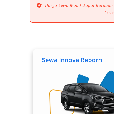
melanjutkan perjalanan tanpa repot. So
Harga Sewa Mobil Dapat Berubah
Anda yang ingin menikmati waktu tanp
Terl
umum yang terbatas.
Untuk memastikan perjalanan yang am
mobil Bandung
yang telah berpengala
terpercaya. Banyak penyedia yang mena
sewa harian hingga mingguan, dengan 
untuk kenyamanan maksimal.
Sewa Innova Reborn
Harga yang kompetitif menjadi nilai t
untuk menjelajahi destinasi wisata se
bahkan perjalanan luar kota. Pastika
awal, terutama saat musim liburan, ag
kebutuhan Anda. Dengan layanan yang
Anda di Bandung akan terasa lebih b