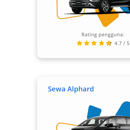
Bagi Anda yang menginginkan mobil ta
Toyota Fortuner adalah pilihan yang t
berat maupun jalan raya.
Rating pengguna:
9. Toyota Camry
4.7
/
5
Toyota Camry menawarkan kenyamana
sedan premium. Sangat cocok untuk per
10. Mitsubishi Pajero
SUV ini dirancang untuk mereka yang 
Sewa Alphard
tangguh dan kabin yang luas, Pajero 
berbagai medan.
11. Toyota Hiace Commuter