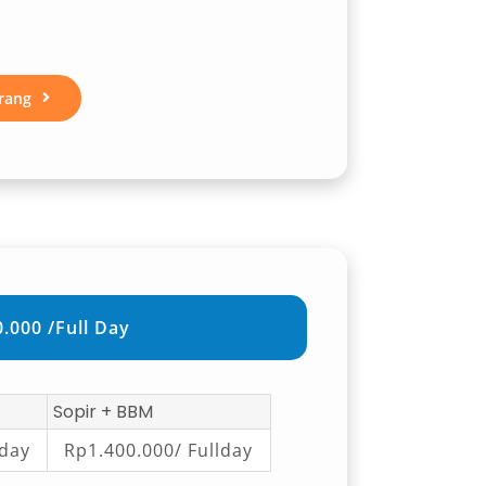
rang
.000 /Full Day
Sopir + BBM
lday
Rp1.400.000/ Fullday