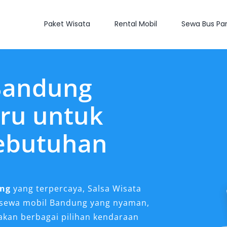
Paket Wisata
Rental Mobil
Sewa Bus Par
 Bandung
ru untuk
Kebutuhan
ung
yang terpercaya, Salsa Wisata
n sewa mobil Bandung yang nyaman,
akan berbagai pilihan kendaraan