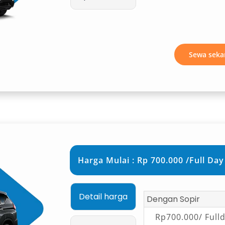
arkan sentuhan kemewahan dengan
k perjalanan bisnis atau acara
Sewa seka
ngkungan sambil menikmati teknologi
epat. Mobil ini menggabungkan
endara.
Harga Mulai : Rp 700.000 /Full Day
wah, Toyota Alphard adalah solusi
r premium menjadikannya ideal untuk
 spesial.
Detail harga
Dengan Sopir
Rp700.000/ Full