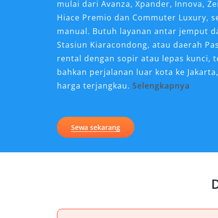
mulai dari Avanza, Xpander, Innova, Ze
Hiace Premio dan Commuter Luxury, ser
manual. Butuh
layanan antar jemput d
Stasiun Kiaracondong, atau daerah Past
rental dengan sopir atau lepas kunci, 
bahkan perjalanan luar kota ke Jakar
harga terjangkau.
Selengkapnya
Bandung, dengan pesona alam dan temp
menjadi destinasi favorit wisatawan. N
Sewa sekarang
nyaman jika Anda menggunakan layan
beragam pilihan kendaraan, mulai dar
memilih sesuai kebutuhan, baik untuk p
maupun keperluan bisnis.
D
Tak hanya itu, layanan antar jemput di 
bandara, memberikan kemudahan ekstr