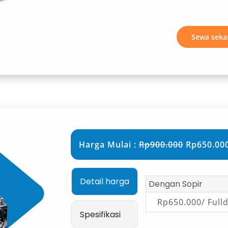
dung yang Kami Sewakan
gam tipe kendaraan, Anda dapat
Sewa seka
 untuk perjalanan pribadi, keluarga,
eberapa pilihan mobil terbaik yang
r bagi banyak pelanggan karena
keluarga kecil. Dikenal sebagai
Harga Mulai :
Rp900.000
Rp650.000
an kenyamanan, efisiensi bahan
Detail harga
Dengan Sopir
Rp650.000/ Full
Spesifikasi
atsu Xenia menawarkan performa