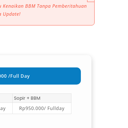
au Kenaikan BBM Tanpa Pemberitahuan
a Update!
00 /Full Day
Sopir + BBM
day
Rp950.000/ Fullday