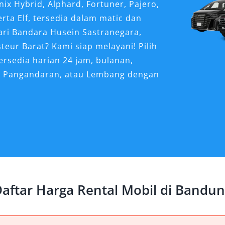
nix Hybrid, Alphard, Fortuner, Pajero,
ta Elf, tersedia dalam matic dan
ari Bandara Husein Sastranegara
,
eur Barat? Kami siap melayani! Pilih
tersedia harian 24 jam, bulanan,
ta, Pangandaran, atau Lembang dengan
at wisata yang menarik, selalu
amun, menjelajahi kota ini akan lebih
an
sewa mobil Bandung
. Dengan
i matic hingga manual, Anda dapat
erjalanan pribadi, liburan keluarga,
aftar Harga Rental Mobil di Bandu
lokasi terdekat, seperti hotel atau
a bagi Anda yang ingin langsung