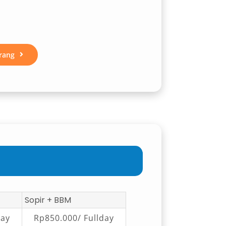
rang
Sopir + BBM
day
Rp850.000/ Fullday