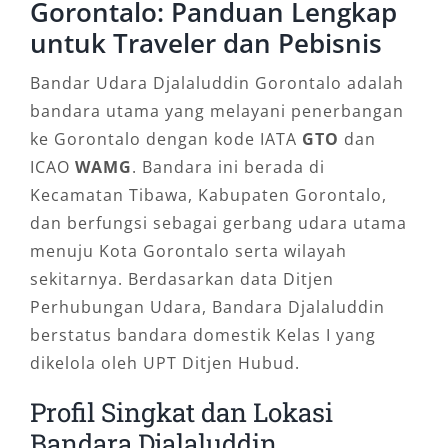
Gorontalo: Panduan Lengkap
perjalanan dapat dibuat lebih fleksibel.
untuk Traveler dan Pebisnis
Beberapa tujuan yang umum dilayani:
Bandar Udara Djalaluddin Gorontalo adalah
bandara utama yang melayani penerbangan
Bandara Djalaluddin ke Kota Gorontalo
ke Gorontalo dengan kode IATA
GTO
dan
Cocok untuk tamu bisnis, wisatawan, dan
ICAO
WAMG
. Bandara ini berada di
penumpang yang menginap di hotel pusat
Kecamatan Tibawa, Kabupaten Gorontalo,
kota.
dan berfungsi sebagai gerbang udara utama
Bandara ke hotel atau penginapan
menuju Kota Gorontalo serta wilayah
Sopir dapat langsung mengantar ke lobby
sekitarnya. Berdasarkan data Ditjen
hotel tanpa perlu transit.
Perhubungan Udara, Bandara Djalaluddin
Bandara ke kantor atau instansi
berstatus bandara domestik Kelas I yang
Ideal untuk perjalanan dinas yang
dikelola oleh UPT Ditjen Hubud.
membutuhkan ketepatan waktu.
Bandara ke rumah keluarga
Profil Singkat dan Lokasi
Nyaman untuk penumpang yang
Bandara Djalaluddin