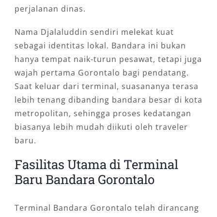
perjalanan dinas.
lancar jika detail perjalanan diinformasikan
sejak awal. Ini penting terutama saat jadwal
Nama Djalaluddin sendiri melekat kuat
penerbangan berubah atau kondisi bandara
sebagai identitas lokal. Bandara ini bukan
sedang ramai.
hanya tempat naik-turun pesawat, tetapi juga
wajah pertama Gorontalo bagi pendatang.
Gunakan tips berikut sebelum memesan:
Saat keluar dari terminal, suasananya terasa
Kirimkan nomor penerbangan kepada
lebih tenang dibanding bandara besar di kota
admin.
metropolitan, sehingga proses kedatangan
Informasikan jam estimasi tiba.
biasanya lebih mudah diikuti oleh traveler
Sebutkan jumlah penumpang dan koper.
baru.
Tentukan titik tujuan dengan jelas.
Fasilitas Utama di Terminal
Pastikan nomor WhatsApp aktif setelah
Baru Bandara Gorontalo
mendarat.
Beri kabar jika terjadi delay.
Pilih armada sesuai kebutuhan, bukan
Terminal Bandara Gorontalo telah dirancang