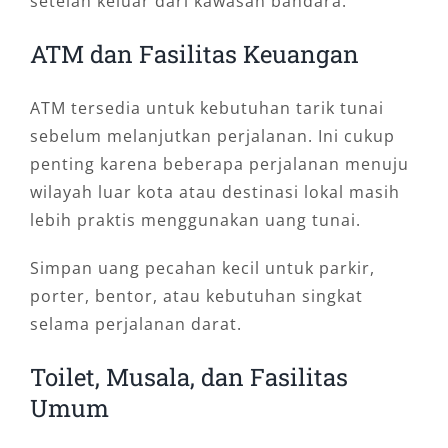
setelah keluar dari kawasan bandara.
berbagai tempat tanpa perlu menyusun rute
ATM dan Fasilitas Keuangan
sendiri.
5. Sewa Mobil Bulanan atau
ATM tersedia untuk kebutuhan tarik tunai
Kontrak
sebelum melanjutkan perjalanan. Ini cukup
penting karena beberapa perjalanan menuju
Untuk kebutuhan operasional lebih panjang,
wilayah luar kota atau destinasi lokal masih
tersedia opsi sewa bulanan atau kontrak
lebih praktis menggunakan uang tunai.
sesuai kebutuhan perusahaan, proyek,
Simpan uang pecahan kecil untuk parkir,
maupun instansi.
porter, bentor, atau kebutuhan singkat
Siapa yang Cocok Menggunakan
selama perjalanan darat.
Layanan Ini?
Toilet, Musala, dan Fasilitas
Umum
Layanan sewa mobil Bandara Djalaluddin cocok
untuk berbagai kebutuhan perjalanan. Tidak