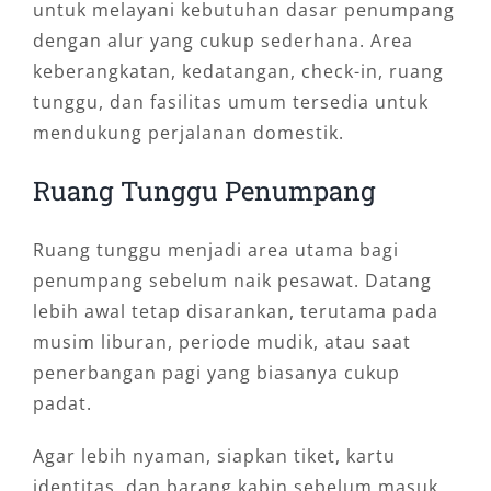
hanya berdasarkan harga.
untuk melayani kebutuhan dasar penumpang
dengan alur yang cukup sederhana. Area
Untuk penumpang yang tiba malam hari,
keberangkatan, kedatangan, check-in, ruang
layanan sewa mobil Bandara Gorontalo 24 jam
tunggu, dan fasilitas umum tersedia untuk
membantu perjalanan terasa lebih aman dan
mendukung perjalanan domestik.
nyaman. Anda tidak perlu mencari kendaraan
terdekat secara mendadak setelah keluar dari
Ruang Tunggu Penumpang
terminal kedatangan.
Ruang tunggu menjadi area utama bagi
Pilihan Layanan Sesuai
penumpang sebelum naik pesawat. Datang
Kebutuhan Perjalanan
lebih awal tetap disarankan, terutama pada
musim liburan, periode mudik, atau saat
Salsa Wisata menyediakan layanan yang dapat
penerbangan pagi yang biasanya cukup
disesuaikan dengan berbagai kebutuhan
padat.
pelanggan. Tidak semua perjalanan dari
bandara hanya berupa drop-off singkat. Ada
Agar lebih nyaman, siapkan tiket, kartu
juga pelanggan yang langsung melanjutkan
identitas, dan barang kabin sebelum masuk