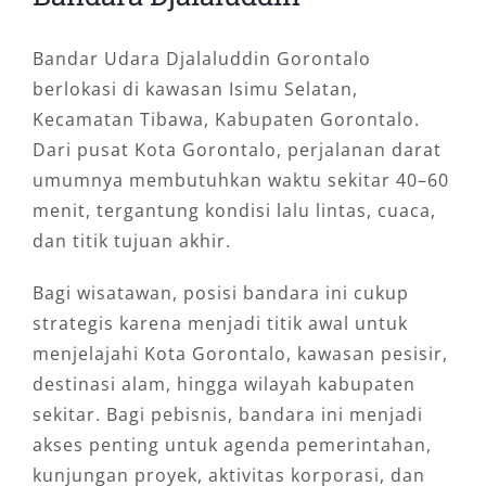
membawa barang cukup banyak.
Bandara ke destinasi wisata
Bandar Udara Djalaluddin Gorontalo
Rute dapat disesuaikan untuk kunjungan
berlokasi di kawasan Isimu Selatan,
ke pantai, pusat kuliner, atau spot lokal
Kecamatan Tibawa, Kabupaten Gorontalo.
lainnya.
Dari pusat Kota Gorontalo, perjalanan darat
Kondisi jalan dari bandara menuju pusat kota
umumnya membutuhkan waktu sekitar 40–60
umumnya dapat ditempuh dengan nyaman,
menit, tergantung kondisi lalu lintas, cuaca,
tetapi tetap perlu mempertimbangkan jam
dan titik tujuan akhir.
kedatangan, cuaca, dan agenda perjalanan.
Bagi wisatawan, posisi bandara ini cukup
Sopir yang memahami rute lokal dapat
strategis karena menjadi titik awal untuk
membantu memilih jalur yang lebih efektif.
menjelajahi Kota Gorontalo, kawasan pesisir,
Tips Penjemputan di Bandara
destinasi alam, hingga wilayah kabupaten
Djalaluddin agar Tidak Tertunda
sekitar. Bagi pebisnis, bandara ini menjadi
akses penting untuk agenda pemerintahan,
kunjungan proyek, aktivitas korporasi, dan
Penjemputan bandara akan berjalan lebih