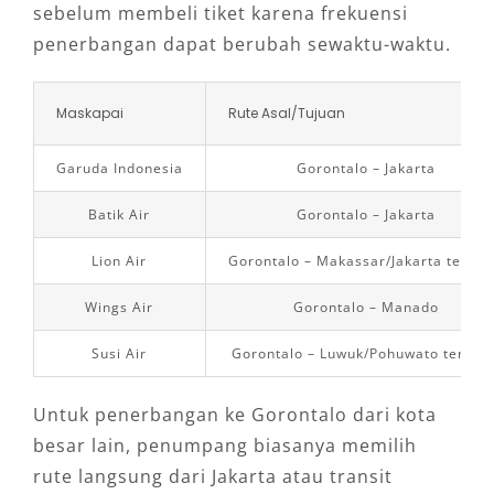
Pelanggan yang membutuhkan layanan
sebelum membeli tiket karena frekuensi
terpercaya 24 jam
penerbangan dapat berubah sewaktu-waktu.
Dengan sopir lokal, perjalanan menjadi lebih
praktis karena Anda tidak perlu mempelajari
Maskapai
Rute Asal/Tujuan
rute dari awal. Ini sangat membantu saat
Garuda Indonesia
Gorontalo – Jakarta
jadwal padat atau waktu kunjungan di
Gorontalo terbatas.
Batik Air
Gorontalo – Jakarta
Lion Air
Gorontalo – Makassar/Jakarta terten
Wings Air
Gorontalo – Manado
Susi Air
Gorontalo – Luwuk/Pohuwato tertent
Untuk penerbangan ke Gorontalo dari kota
besar lain, penumpang biasanya memilih
rute langsung dari Jakarta atau transit