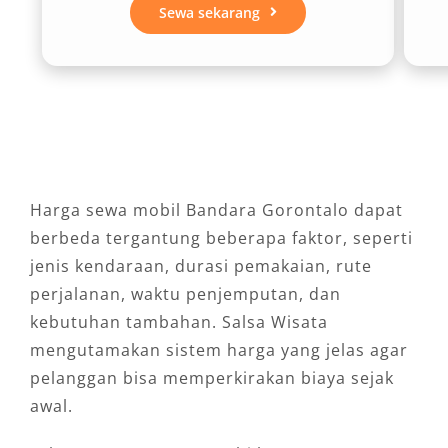
Sewa sekarang
lokal.
Tersedia plus sopir
Anda bisa fokus beristirahat setelah
penerbangan tanpa memikirkan rute.
Layanan Antar-Jemput Bandara
Gorontalo 24 Jam
Harga sewa mobil Bandara Gorontalo dapat
Salsa Wisata memahami bahwa jadwal
berbeda tergantung beberapa faktor, seperti
penerbangan tidak selalu datang pada jam
jenis kendaraan, durasi pemakaian, rute
ideal. Ada penumpang yang tiba pagi, siang,
perjalanan, waktu penjemputan, dan
malam, bahkan mengalami perubahan waktu
kebutuhan tambahan. Salsa Wisata
karena delay. Karena itu, layanan antar-jemput
mengutamakan sistem harga yang jelas agar
Bandara Gorontalo tersedia secara fleksibel
pelanggan bisa memperkirakan biaya sejak
mengikuti jadwal kedatangan Anda.
awal.
Layanan ini cocok untuk: