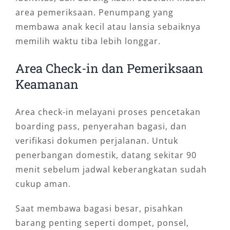
agenda penuh selama satu hari.
area pemeriksaan. Penumpang yang
membawa anak kecil atau lansia sebaiknya
Pilihan layanan yang tersedia antara lain:
memilih waktu tiba lebih longgar.
1. Antar-Jemput Bandara Sekali
Area Check-in dan Pemeriksaan
Jalan
Keamanan
Layanan ini cocok untuk penumpang yang
Area check-in melayani proses pencetakan
hanya membutuhkan kendaraan dari Bandara
boarding pass, penyerahan bagasi, dan
Djalaluddin menuju hotel, rumah, kantor, atau
verifikasi dokumen perjalanan. Untuk
lokasi tertentu. Sistemnya praktis dan sesuai
penerbangan domestik, datang sekitar 90
untuk perjalanan singkat.
menit sebelum jadwal keberangkatan sudah
cukup aman.
2. Sewa Mobil Harian dengan Sopir
Saat membawa bagasi besar, pisahkan
Pilihan ini ideal jika Anda memiliki beberapa
barang penting seperti dompet, ponsel,