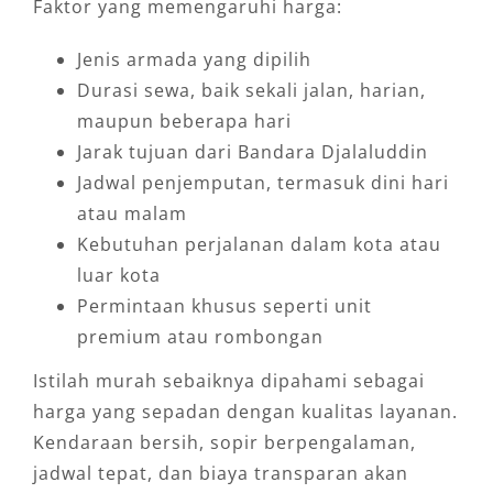
Faktor yang memengaruhi harga:
Penjemputan dari Bandara Djalaluddin ke
Jenis armada yang dipilih
hotel
Durasi sewa, baik sekali jalan, harian,
Drop-off dari hotel menuju bandara
maupun beberapa hari
Perjalanan dinas dari bandara ke kantor
Jarak tujuan dari Bandara Djalaluddin
atau instansi
Jadwal penjemputan, termasuk dini hari
Kunjungan keluarga di Kota Gorontalo
atau malam
Perjalanan wisata ke beberapa titik dalam
Kebutuhan perjalanan dalam kota atau
satu hari
luar kota
Transportasi tamu VIP, event, atau
Permintaan khusus seperti unit
rombongan kecil
premium atau rombongan
Kebutuhan
sewa mobil di Gorontalo
untuk
Istilah murah sebaiknya dipahami sebagai
harian atau beberapa hari
harga yang sepadan dengan kualitas layanan.
Dengan sistem penjemputan yang jelas,
Kendaraan bersih, sopir berpengalaman,
pelanggan bisa menginformasikan detail
jadwal tepat, dan biaya transparan akan