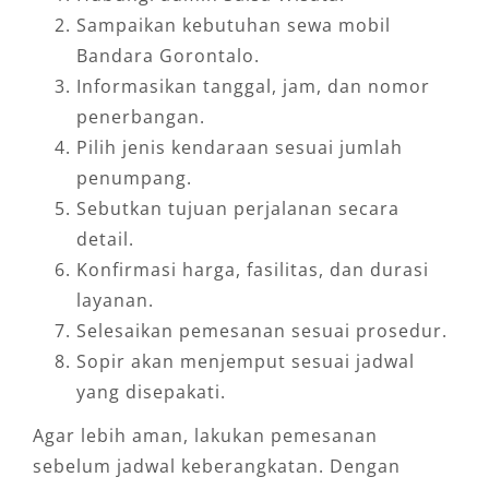
Sampaikan kebutuhan sewa mobil
terawat, serta pengalaman perjalanan yang
Bandara Gorontalo.
lebih tertata. Bagi penumpang yang baru
Informasikan tanggal, jam, dan nomor
pertama kali datang ke Gorontalo, keberadaan
penerbangan.
sopir lokal menjadi nilai tambah karena dapat
Pilih jenis kendaraan sesuai jumlah
membantu memilih rute yang lebih efisien.
penumpang.
Keunggulan layanan meliputi:
Sebutkan tujuan perjalanan secara
detail.
Armada terbaru dan terawat untuk
Konfirmasi harga, fasilitas, dan durasi
perjalanan bandara, dalam kota, maupun
layanan.
luar kota.
Selesaikan pemesanan sesuai prosedur.
Sopir profesional yang memahami area
Sopir akan menjemput sesuai jadwal
Bandara Djalaluddin, pusat kota, hotel,
yang disepakati.
dan rute populer.
Agar lebih aman, lakukan pemesanan
Layanan 24 jam untuk menyesuaikan
sebelum jadwal keberangkatan. Dengan
jadwal penerbangan pagi hingga malam.