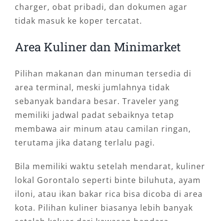
tujuan dalam satu hari. Sopir akan menunggu
charger, obat pribadi, dan dokumen agar
sesuai durasi sewa sehingga perjalanan lebih
tidak masuk ke koper tercatat.
fleksibel.
Area Kuliner dan Minimarket
3. Rental Mobil untuk Perjalanan
Dinas
Pilihan makanan dan minuman tersedia di
area terminal, meski jumlahnya tidak
Tamu perusahaan, staf proyek, atau pejabat
sebanyak bandara besar. Traveler yang
instansi dapat menggunakan layanan ini untuk
memiliki jadwal padat sebaiknya tetap
agenda kerja yang membutuhkan kendaraan
membawa air minum atau camilan ringan,
representatif dan tepat waktu.
terutama jika datang terlalu pagi.
4. Sewa Mobil untuk Wisata
Bila memiliki waktu setelah mendarat, kuliner
Keluarga
lokal Gorontalo seperti binte biluhuta, ayam
iloni, atau ikan bakar rica bisa dicoba di area
Bagi wisatawan, sewa mobil di Gorontalo
kota. Pilihan kuliner biasanya lebih banyak
dengan sopir memudahkan perjalanan ke