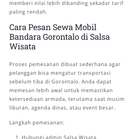
penerbangan, jumlah penumpang, barang
memberi nilai lebih dibanding sekadar tarif
bawaan, serta tujuan akhir. Tim operasional
paling rendah.
akan menyesuaikan armada agar perjalanan
Cara Pesan Sewa Mobil
tetap nyaman sejak awal.
Bandara Gorontalo di Salsa
Keunggulan Rental Mobil
Wisata
Bandara Djalaluddin di Salsa
Wisata
Proses pemesanan dibuat sederhana agar
pelanggan bisa mengatur transportasi
Memilih rental mobil Bandara Djalaluddin tidak
sebelum tiba di Gorontalo. Anda dapat
hanya soal mendapatkan kendaraan. Faktor
memesan lebih awal untuk memastikan
sopir, kondisi unit, kejelasan biaya, dan
ketersediaan armada, terutama saat musim
kecepatan respons juga berpengaruh besar
liburan, agenda dinas, atau event besar.
terhadap kenyamanan perjalanan.
Langkah pemesanan:
Salsa Wisata menghadirkan layanan yang
Hubungi admin Salsa Wisata.
mengutamakan kemudahan pemesanan, unit