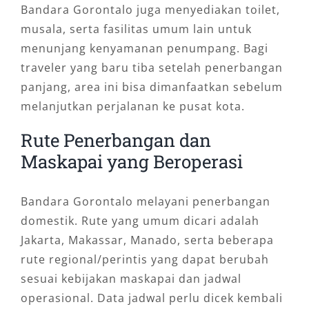
Bandara Gorontalo juga menyediakan toilet,
hanya wisatawan, tetapi juga pelanggan bisnis
musala, serta fasilitas umum lain untuk
yang membutuhkan transportasi rapi dan
menunjang kenyamanan penumpang. Bagi
profesional.
traveler yang baru tiba setelah penerbangan
Layanan ini direkomendasikan untuk:
panjang, area ini bisa dimanfaatkan sebelum
melanjutkan perjalanan ke pusat kota.
Traveler yang baru pertama kali datang ke
Rute Penerbangan dan
Gorontalo
Maskapai yang Beroperasi
Keluarga dengan anak atau orang tua
Tamu perusahaan dan perjalanan dinas
Rombongan kecil dari luar kota
Bandara Gorontalo melayani penerbangan
Penumpang dengan banyak bagasi
domestik. Rute yang umum dicari adalah
Peserta event, seminar, atau kunjungan
Jakarta, Makassar, Manado, serta beberapa
kerja
rute regional/perintis yang dapat berubah
Wisatawan yang ingin perjalanan lebih
sesuai kebijakan maskapai dan jadwal
fleksibel
operasional. Data jadwal perlu dicek kembali