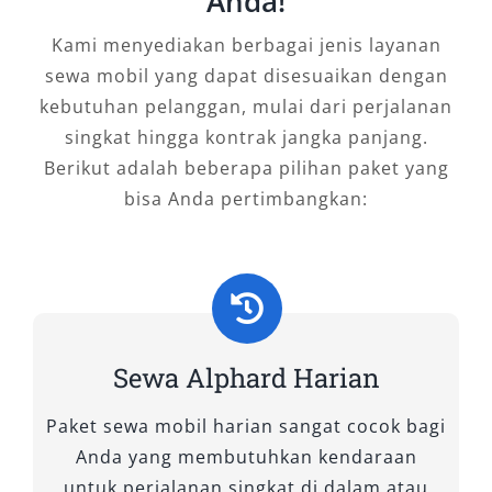
Anda!
Kami menyediakan berbagai jenis layanan
1. New Alphard 2.5 Hybrid CVT
sewa mobil yang dapat disesuaikan dengan
(Premium Color)
kebutuhan pelanggan, mulai dari perjalanan
singkat hingga kontrak jangka panjang.
Varian ini merupakan pilihan tertinggi bagi
Berikut adalah beberapa pilihan paket yang
mereka yang mengutamakan efisiensi bahan
bisa Anda pertimbangkan:
bakar dan kemewahan. Mengusung teknologi
hybrid, mobil ini menggabungkan tenaga mesin
bensin dan motor listrik, menghasilkan
performa halus serta hemat bahan bakar.
Warna premium seperti hitam dan putih
metalik memberikan kesan eksklusif, cocok
Sewa Alphard Harian
untuk perjalanan bisnis atau penyambutan
tamu kehormatan. Interior mewah, jok kulit
Paket sewa mobil harian sangat cocok bagi
premium, dan sistem pendingin tiga zona
Anda yang membutuhkan kendaraan
memastikan kenyamanan Alphard terbaik di
untuk perjalanan singkat di dalam atau