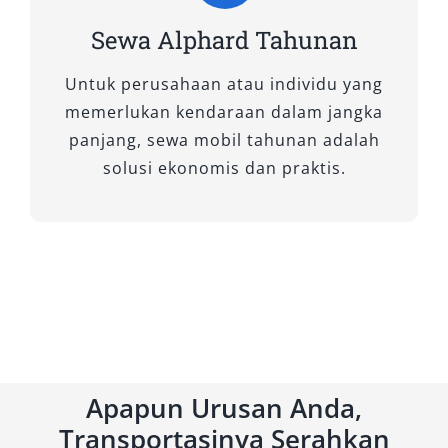
3. New Alphard 2.5 X CVT
Sewa Alphard Tahunan
(Premium Color)
Untuk perusahaan atau individu yang
Tipe X Hybrid dengan warna premium adalah
memerlukan kendaraan dalam jangka
pilihan tepat untuk Anda yang ingin tampil
panjang, sewa mobil tahunan adalah
elegan tanpa kehilangan sisi fungsional.
solusi ekonomis dan praktis.
Dilengkapi fitur hiburan layar besar, jok
captain seat ergonomis, serta ruang kabin
senyap, mobil ini cocok untuk perjalanan jarak
jauh di Jayapura. Banyak pelanggan memilih
tipe ini untuk sewa mobil Alphard dengan
layanan dengan sopir karena tampilannya yang
mewah namun tetap efisien.
Apapun Urusan Anda,
4. New Alphard 2.5 G CVT (Non-
Transportasinya Serahkan
Premium Color)