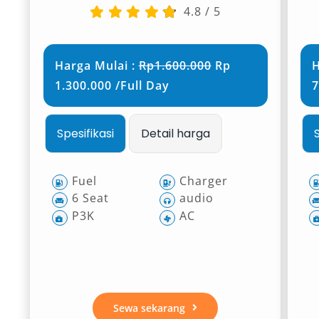
4.8
/
5
Harga Mulai :
Rp1.600.000
Rp
H
1.300.000 /Full Day
7
Spesifikasi
Detail harga
Fuel
Charger
6 Seat
audio
P3K
AC
Sewa sekarang