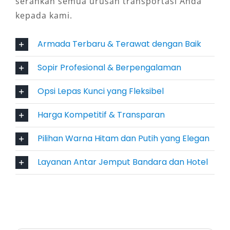
serahkan semua urusan transportasi Anda
menikmati fleksibilitas penuh dengan
kepada kami.
kendaraan terbaik di kelasnya.
Armada Terbaru & Terawat dengan Baik
5. Profesionalisme dan
Kepercayaan Layanan
Sopir Profesional & Berpengalaman
Opsi Lepas Kunci yang Fleksibel
Mengutamakan kepuasan pelanggan, Salsa
Wisata memastikan setiap unit Alphard dalam
Harga Kompetitif & Transparan
kondisi prima. Armada dirawat rutin, sopir
berpengalaman memahami medan Jayapura,
Pilihan Warna Hitam dan Putih yang Elegan
dan layanan pelanggan siap membantu 24 jam.
Layanan Antar Jemput Bandara dan Hotel
Aspek ini memperkuat trustworthiness layanan
yang menjadi nilai utama bagi penyedia rental
mobil Alphard Jayapura.
6. Efisiensi dan Nilai Ekonomis