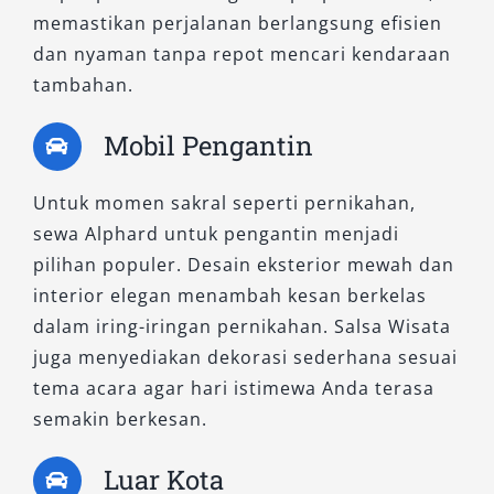
unggul dengan sistem suspensi lembut, kabin
memastikan perjalanan berlangsung efisien
lega, serta performa mesin responsif. Cocok
dan nyaman tanpa repot mencari kendaraan
untuk lepas kunci atau penggunaan jangka
tambahan.
panjang seperti sewa Alphard bulanan.
Mobil Pengantin
6. Alphard 2.5L G CVT
Untuk momen sakral seperti pernikahan,
Tipe G dikenal dengan fitur kenyamanan ekstra
sewa Alphard untuk pengantin menjadi
dan sentuhan elegan pada interior. Jok captain
pilihan populer. Desain eksterior mewah dan
seat berlapis kulit, sistem audio premium,
interior elegan menambah kesan berkelas
serta desain dashboard futuristik menambah
dalam iring-iringan pernikahan. Salsa Wisata
kenyamanan selama perjalanan. Pilihan warna
juga menyediakan dekorasi sederhana sesuai
Alphard hitam dan putih menjadikannya ideal
tema acara agar hari istimewa Anda terasa
untuk acara resmi atau layanan antar jemput
semakin berkesan.
eksekutif di Jayapura.
Luar Kota