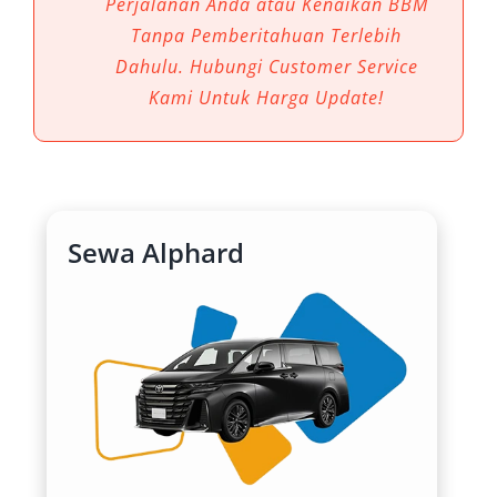
Perjalanan Anda atau Kenaikan BBM
Salsa Wisata, kebutuhan mobilitas pribadi
Tanpa Pemberitahuan Terlebih
maupun bisnis menjadi lebih efisien tanpa
Dahulu. Hubungi Customer Service
mengorbankan kenyamanan.
Kami Untuk Harga Update!
1. Kenyamanan Premium di Medan
Jayapura
Jayapura memiliki jalur dengan kontur naik-
Sewa Alphard
turun dan jarak tempuh cukup panjang. Di
sinilah rental mobil Alphard Jayapura menjadi
pilihan ideal. Interior luas, kursi captain seat,
serta fitur hiburan modern membuat
perjalanan tetap rileks, bahkan dalam durasi
panjang. Penumpang dapat beristirahat atau
bekerja dengan tenang selama perjalanan.