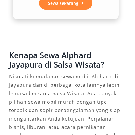
Sewa sekarang
berbagai opsi, mulai dari Alphard dengan sopir
Jayapura hingga sewa Alphard lepas kunci
Jayapura bagi yang ingin mengatur waktu
secara mandiri. Selain itu, tersedia pula
fasilitas antar jemput Bandara Sentani yang
memudahkan mobilitas dari dan ke bandara
Kenapa Sewa Alphard
tanpa repot mencari transportasi tambahan.
Jayapura di Salsa Wisata?
4. Fleksibilitas Durasi Sewa
Nikmati kemudahan sewa mobil Alphard di
Jayapura dan di berbagai kota lainnya lebih
Setiap perjalanan memiliki kebutuhan berbeda.
leluasa bersama Salsa Wisata. Ada banyak
Karena itu, tersedia layanan sewa Alphard
pilihan sewa mobil murah dengan tipe
bulanan dan harian 24 jam yang dapat
terbaik dan sopir berpengalaman yang siap
disesuaikan dengan agenda pengguna. Baik
mengantarkan Anda ketujuan. Perjalanan
untuk urusan dinas, kegiatan keluarga,
bisnis, liburan, atau acara pernikahan
maupun event resmi, pengguna dapat