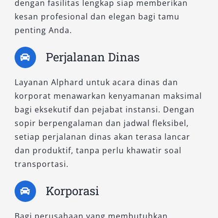
dengan fasilitas lengkap siap memberikan
Jayapura dengan sistem lepas kunci atau
kesan profesional dan elegan bagi tamu
dengan sopir profesional, siap melayani antar
penting Anda.
jemput bandara hingga perjalanan antar kota.
Perjalanan Dinas
Dengan armada terbaik, harga sewa Alphard
yang kompetitif, dan pelayanan berstandar
Layanan Alphard untuk acara dinas dan
tinggi, kami memastikan setiap pelanggan
korporat menawarkan kenyamanan maksimal
merasakan pengalaman eksklusif di setiap
bagi eksekutif dan pejabat instansi. Dengan
perjalanan. Jadikan
rental Alphard
kami mitra
sopir berpengalaman dan jadwal fleksibel,
perjalanan Anda yang mengutamakan
setiap perjalanan dinas akan terasa lancar
kenyamanan, kemewahan, dan kepercayaan.
dan produktif, tanpa perlu khawatir soal
transportasi.
Korporasi
Bagi perusahaan yang membutuhkan