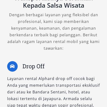
Kepada Salsa Wisata
Model ini menawarkan keseimbangan antara
Dengan berbagai layanan yang fleksibel dan
kemewahan dan nilai ekonomis. Dengan desain
profesional, kami siap memberikan
aerodinamis dan interior lembut, Alphard tipe
kenyamanan, keamanan, dan pengalaman
G sering digunakan untuk perjalanan bisnis
berkendara terbaik bagi pelanggan. Berikut
dan keluarga besar. Fitur keselamatan aktif
adalah ragam layanan rental mobil yang kami
Toyota Safety Sense memberikan rasa aman
tawarkan:
lebih saat berkendara di berbagai kondisi jalan
di Jayapura.
Drop Off
5. Alphard 2.5L X CVT
Layanan rental Alphard drop off cocok bagi
Varian ini menjadi favorit bagi pengguna yang
Anda yang memerlukan transportasi eksklusif
mengutamakan kapasitas Alphard luas dan
dari atau ke Bandara Sentani, hotel, atau
harga yang lebih kompetitif. Meski lebih
lokasi tertentu di Jayapura. Armada selalu
sederhana dari versi hybrid, mobil ini tetap
siap tepat waktu dengan sopir profesional,