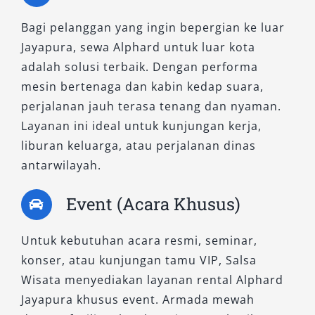
7. Alphard 2.5L HEV CVT
Bagi pelanggan yang ingin bepergian ke luar
Sebagai tipe terbaru, Alphard HEV (Hybrid
Jayapura, sewa Alphard untuk luar kota
Electric Vehicle) menghadirkan perpaduan
adalah solusi terbaik. Dengan performa
antara performa tinggi dan efisiensi ramah
mesin bertenaga dan kabin kedap suara,
lingkungan. Teknologi hybrid generasi baru
perjalanan jauh terasa tenang dan nyaman.
menghasilkan akselerasi mulus dan konsumsi
Layanan ini ideal untuk kunjungan kerja,
bahan bakar yang rendah. Banyak pelanggan
liburan keluarga, atau perjalanan dinas
memilih varian ini untuk rental Alphard
antarwilayah.
premium karena menawarkan pengalaman
berkendara hening, stabil, dan berkelas.
Event (Acara Khusus)
Setiap tipe Alphard memiliki karakter dan
Untuk kebutuhan acara resmi, seminar,
keunggulan tersendiri, disesuaikan dengan
konser, atau kunjungan tamu VIP, Salsa
kebutuhan perjalanan Anda—baik untuk
Wisata menyediakan layanan rental Alphard
keluarga, bisnis, maupun acara formal.
Jayapura khusus event. Armada mewah
Layanan kami menyediakan opsi sewa Alphard