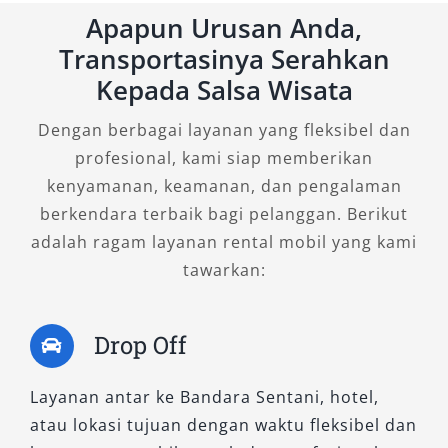
CVT-nya memberikan efisiensi bahan bakar
Apapun Urusan Anda,
optimal, menjadikannya mobil Avanza terbaik
Transportasinya Serahkan
untuk perjalanan dalam kota maupun ke luar
Kepada Salsa Wisata
kota. Bagi Anda yang mencari Avanza murah
dan nyaman dengan kualitas tinggi, tipe ini
Dengan berbagai layanan yang fleksibel dan
merupakan opsi ideal untuk rental mobil
profesional, kami siap memberikan
Avanza Jayapura bersama keluarga atau rekan
kenyamanan, keamanan, dan pengalaman
kerja.
berkendara terbaik bagi pelanggan. Berikut
adalah ragam layanan rental mobil yang kami
3. All New Avanza 1.3 E CVT
tawarkan:
Bagi pengguna yang mengutamakan efisiensi,
varian ini menawarkan keseimbangan
Drop Off
sempurna antara tenaga dan konsumsi bahan
bakar. Mesin 1.300 cc-nya cukup bertenaga
Layanan antar ke Bandara Sentani, hotel,
untuk menaklukkan jalanan berbukit Jayapura
atau lokasi tujuan dengan waktu fleksibel dan
tanpa boros bahan bakar. Interior yang