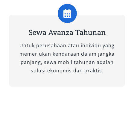
Toyota Safety Sense (TSS), sistem ini mampu
mendeteksi potensi tabrakan dan membantu
menjaga jarak aman antar kendaraan.
Transmisi CVT (Continuous Variable
Sewa Avanza Tahunan
Transmission) memberikan akselerasi halus
tanpa hentakan, sangat cocok untuk
Untuk perusahaan atau individu yang
perjalanan panjang di rute Jayapura–Sentani.
memerlukan kendaraan dalam jangka
Jika Anda ingin sewa Avanza Jayapura dengan
panjang, sewa mobil tahunan adalah
teknologi terkini dan interior mewah, tipe ini
solusi ekonomis dan praktis.
adalah pilihan sempurna.
2. All New Avanza 1.5 G CVT
Varian ini menawarkan kombinasi ideal antara
tenaga mesin 1.500 cc yang responsif dan
kenyamanan berkendara yang stabil. Transmisi