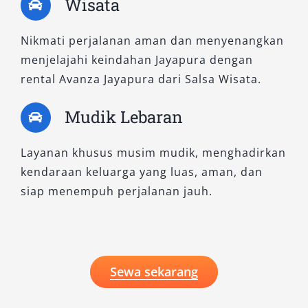
Wisata
kunci. Cocok bagi keluarga besar maupun
rombongan kecil yang menginginkan mobil
Nikmati perjalanan aman dan menyenangkan
tangguh dan nyaman.
menjelajahi keindahan Jayapura dengan
rental Avanza Jayapura dari Salsa Wisata.
Pilih Avanza yang Sesuai dengan
Kebutuhan Anda
Mudik Lebaran
Setiap tipe Avanza yang kami sewakan dirawat
Layanan khusus musim mudik, menghadirkan
secara berkala untuk memastikan kondisi
kendaraan keluarga yang luas, aman, dan
prima, mulai dari mesin hingga interior.
siap menempuh perjalanan jauh.
Dengan layanan rental mobil Avanza Jayapura
dari Salsa Wisata, Anda dapat memilih
kendaraan sesuai anggaran dan kebutuhan
tanpa kompromi pada kualitas. Tersedia sistem
Sewa sekarang
sewa fleksibel—harian, bulanan, atau lepas
kunci—serta layanan antar jemput Bandara