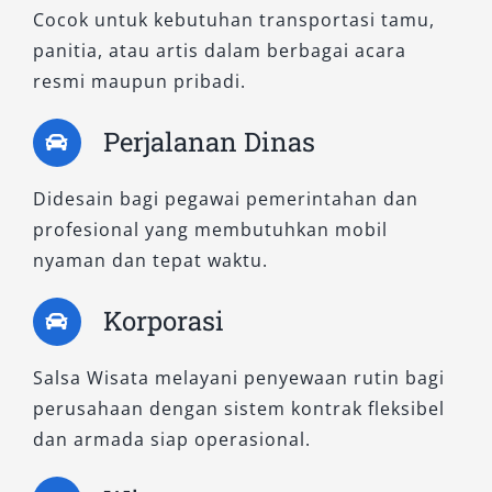
Cocok untuk kebutuhan transportasi tamu,
bahan bakarnya efisien. Pilihan tepat bagi
panitia, atau artis dalam berbagai acara
Anda yang mengutamakan kendali dan
resmi maupun pribadi.
pengalaman berkendara yang lebih personal di
Jayapura.
Perjalanan Dinas
5. All New Avanza 1.5 G MT
Didesain bagi pegawai pemerintahan dan
profesional yang membutuhkan mobil
Tipe ini memadukan tenaga mesin 1.500 cc
nyaman dan tepat waktu.
dengan sistem transmisi manual yang
responsif. Dikenal dengan kestabilannya di
Korporasi
berbagai medan, All New Avanza 1.5 G MT
menjadi favorit untuk perjalanan ke luar kota
Salsa Wisata melayani penyewaan rutin bagi
atau aktivitas operasional harian. Ruang kabin
perusahaan dengan sistem kontrak fleksibel
luas dan suspensi empuk menjadikannya
dan armada siap operasional.
kendaraan ideal untuk rental mobil Avanza
Jayapura baik dengan sopir maupun lepas