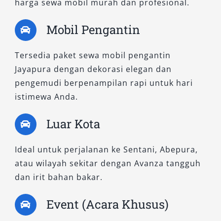
harga sewa mobil murah dan profesional.
ergonomis dan sistem CVT menjadikan tipe ini
pilihan populer untuk sewa Avanza harian 24
Mobil Pengantin
jam. Cocok untuk mobilitas cepat, pengantaran
bandara, atau perjalanan dinas singkat dengan
Tersedia paket sewa mobil pengantin
kenyamanan maksimal.
Jayapura dengan dekorasi elegan dan
pengemudi berpenampilan rapi untuk hari
4. All New Avanza 1.3 E MT
istimewa Anda.
Untuk Anda yang menyukai kendali penuh di
Luar Kota
balik kemudi, tipe manual ini memberikan
sensasi berkendara yang lebih dinamis. Mesin
Ideal untuk perjalanan ke Sentani, Abepura,
1.300 cc yang responsif menjadikannya pilihan
atau wilayah sekitar dengan Avanza tangguh
ideal untuk perjalanan jarak menengah di
dan irit bahan bakar.
dalam dan luar kota. Banyak pelanggan
Event (Acara Khusus)
memilih varian ini untuk sewa Avanza murah
karena perawatannya mudah dan konsumsi