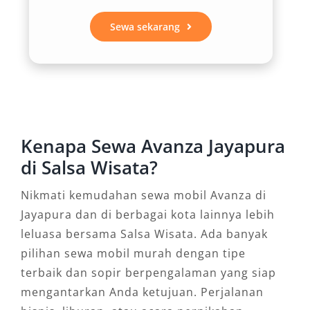
pilihan matic dan manual menjadikan
perjalanan di Jayapura lebih nyaman, bahkan di
Sewa sekarang
medan berbukit atau rute pantai. Inilah alasan
utama mengapa sewa mobil Avanza Jayapura
cocok bagi wisatawan dan rombongan kecil.
3. Efisiensi dan Keiritan Bahan
Bakar
Kenapa Sewa Avanza Jayapura
di Salsa Wisata?
Toyota Avanza dikenal sebagai kendaraan irit
Nikmati kemudahan sewa mobil Avanza di
yang sangat ekonomis untuk jarak dekat
Jayapura dan di berbagai kota lainnya lebih
maupun jauh. Bagi pengguna yang ingin
leluasa bersama Salsa Wisata. Ada banyak
berhemat tanpa mengorbankan kenyamanan,
pilihan sewa mobil murah dengan tipe
rental Avanza Jayapura murah menjadi pilihan
terbaik dan sopir berpengalaman yang siap
ideal. Pengeluaran bahan bakar yang efisien
mengantarkan Anda ketujuan. Perjalanan
sangat membantu terutama bagi perjalanan