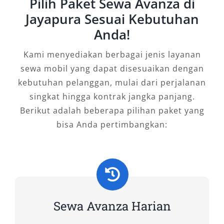
Pilih Paket Sewa Avanza di
nyaman, dan efisien.
Jayapura Sesuai Kebutuhan
Anda!
Salsa Wisata hadir sebagai mitra perjalanan
terpercaya di Papua, menyediakan
rental
Kami menyediakan berbagai jenis layanan
mobil Avanza Jayapura yang profesional
dan
sewa mobil yang dapat disesuaikan dengan
terawat. Nikmati perjalanan Anda di Jayapura
kebutuhan pelanggan, mulai dari perjalanan
dengan mobil terbaik, pelayanan ramah, serta
singkat hingga kontrak jangka panjang.
harga bersaing untuk setiap kebutuhan — dari
Berikut adalah beberapa pilihan paket yang
perjalanan keluarga hingga ekspedisi bisnis.
bisa Anda pertimbangkan:
Tipe Mobil Avanza yang Kami
Sewakan
Ketika mencari mobil Avanza terbaik untuk
kebutuhan perjalanan di Jayapura, Anda tentu
Sewa Avanza Harian
menginginkan kendaraan yang bukan hanya