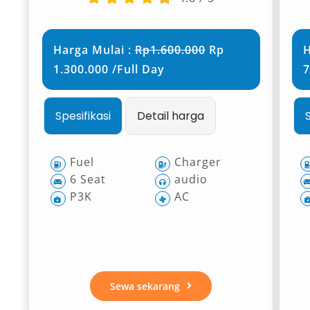
Harga Mulai :
Rp1.600.000
Rp
H
1.300.000 /Full Day
7
Spesifikasi
Detail harga
Fuel
Charger
6 Seat
audio
P3K
AC
Sewa sekarang