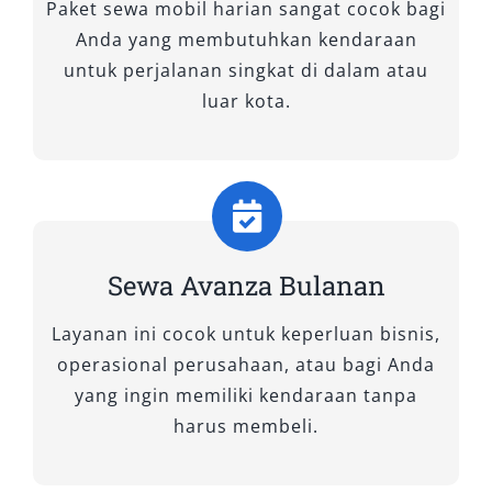
Paket sewa mobil harian sangat cocok bagi
nyaman dan irit, tetapi juga sesuai dengan
Anda yang membutuhkan kendaraan
gaya perjalanan Anda. Di Salsa Wisata, kami
untuk perjalanan singkat di dalam atau
menyediakan berbagai tipe rental mobil
luar kota.
Avanza Jayapura yang siap menemani
perjalanan bisnis, wisata, maupun keluarga
dengan performa prima dan harga bersahabat.
Setiap tipe menawarkan fitur unggulan yang
berbeda, sehingga pelanggan dapat memilih
unit sewa Avanza sesuai kebutuhan dan
Sewa Avanza Bulanan
preferensi pribadi.
Layanan ini cocok untuk keperluan bisnis,
1. All New Avanza 1.5 G CVT TSS
operasional perusahaan, atau bagi Anda
yang ingin memiliki kendaraan tanpa
Tipe tertinggi dari lini Avanza ini menjadi
harus membeli.
pilihan ideal bagi Anda yang mengutamakan
kenyamanan dan keselamatan. Dilengkapi