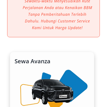
Sewaktu-waktu Menyesuaikan Rute
kenyamanan, efisiensi, dan fleksibilitas yang
Perjalanan Anda atau Kenaikan BBM
sulit tergantikan. Toyota Avanza dikenal
Tanpa Pemberitahuan Terlebih
sebagai mobil keluarga yang tangguh, irit
Dahulu. Hubungi Customer Service
bahan bakar, dan nyaman dikendarai di
Kami Untuk Harga Update!
berbagai kondisi jalan Papua yang menantang
— mulai dari rute kota hingga wilayah ke luar
kota seperti Sentani atau Abepura.
Berikut enam alasan utama mengapa sewa
Sewa Avanza
Avanza Jayapura sangat dibutuhkan untuk
menunjang perjalanan Anda.
1. Fleksibilitas Tinggi Sesuai
Kebutuhan
Layanan rental Avanza Jayapura dari penyedia