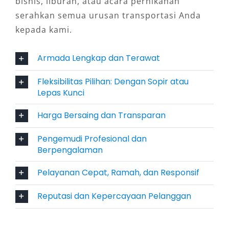
bisnis, liburan, atau acara pernikahan
bisnis jangka panjang atau eksplorasi wisata
serahkan semua urusan transportasi Anda
alam di Jayapura dan sekitarnya.
kepada kami.
4. Layanan Lengkap: Dengan Sopir
Armada Lengkap dan Terawat
atau Lepas Kunci
Fleksibilitas Pilihan: Dengan Sopir atau
Sistem dengan sopir cocok bagi tamu luar
Lepas Kunci
daerah yang belum familiar dengan rute
Harga Bersaing dan Transparan
Jayapura, sementara opsi lepas kunci memberi
kebebasan lebih bagi warga lokal atau
Pengemudi Profesional dan
pelancong berpengalaman. Kedua layanan ini
Berpengalaman
memudahkan pelanggan untuk menyesuaikan
Pelayanan Cepat, Ramah, dan Responsif
gaya perjalanan mereka — baik yang
mengutamakan kenyamanan maupun privasi.
Reputasi dan Kepercayaan Pelanggan
5. Akses Mudah dan Layanan