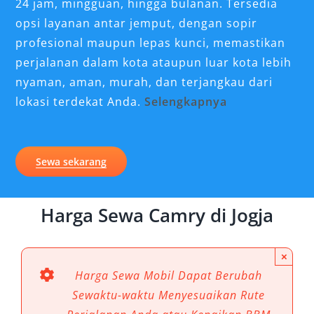
24 jam, mingguan, hingga bulanan. Tersedia
opsi layanan antar jemput, dengan sopir
profesional maupun lepas kunci, memastikan
perjalanan dalam kota ataupun luar kota lebih
nyaman, aman, murah, dan terjangkau dari
lokasi terdekat Anda.
Selengkapnya
Keunggulan Mobil Toyota New
Camry untuk Perjalanan di Jogja
Sewa sekarang
Kenyamanan Berkendara Premium
Harga Sewa Camry di Jogja
Mobil Toyota New Camry menawarkan
pengalaman perjalanan kelas atas di
×
Yogyakarta. Kabin yang luas dan nyaman serta
Harga Sewa Mobil Dapat Berubah
fitur-fitur modern seperti jok kulit berkualitas
Sewaktu-waktu Menyesuaikan Rute
tinggi, sistem audio premium, dan pengatur