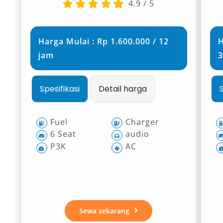
4.9
/
5
Harga Mulai : Rp 1.600.000 / 12
H
jam
3
Spesifikasi
Detail harga
Fuel
Charger
6 Seat
audio
P3K
AC
Sewa sekarang