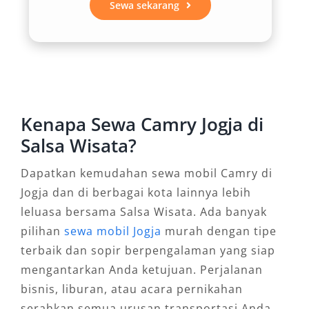
Fitur Keselamatan Tingkat Tinggi
Sewa sekarang
Mobil ini menawarkan standar keamanan
terbaik di kelasnya dengan berbagai fitur
keselamatan aktif dan pasif seperti airbag
lengkap, sistem pengereman anti-lock braking
Kenapa Sewa Camry Jogja di
system (ABS), dan fitur Vehicle Stability Control
(VSC). Hal ini memberikan ketenangan ekstra
Salsa Wisata?
selama perjalanan Anda, menjadikan rental
Dapatkan kemudahan sewa mobil Camry di
mobil Camry Jogja murah dari Salsa Wisata
Jogja dan di berbagai kota lainnya lebih
pilihan tepat untuk perjalanan aman bersama
leluasa bersama Salsa Wisata. Ada banyak
keluarga atau rekan kerja.
pilihan
sewa mobil Jogja
murah dengan tipe
Fleksibilitas Rental untuk
terbaik dan sopir berpengalaman yang siap
mengantarkan Anda ketujuan. Perjalanan
Kebutuhan Anda
bisnis, liburan, atau acara pernikahan
serahkan semua urusan transportasi Anda