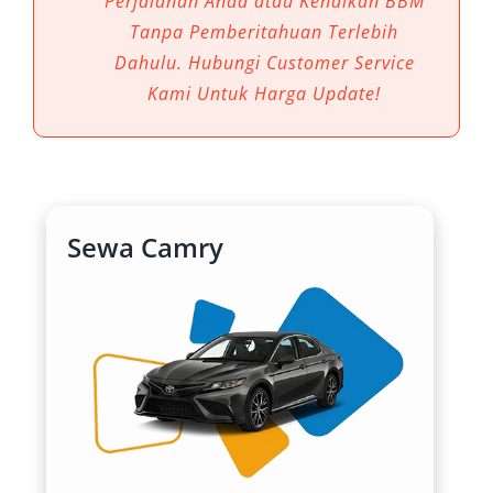
Perjalanan Anda atau Kenaikan BBM
suhu otomatis membuat perjalanan jauh
Tanpa Pemberitahuan Terlebih
maupun dekat terasa menyenangkan. Jika Anda
Dahulu. Hubungi Customer Service
mencari kenyamanan optimal, rental mobil
Kami Untuk Harga Update!
Camry Jogja di Salsa Wisata bisa menjadi
pilihan tepat.
Performa Mesin yang Handal dan
Efisien
Sewa Camry
Keunggulan utama Toyota New Camry adalah
mesin bertenaga yang hemat bahan bakar.
Mobil ini dilengkapi dengan teknologi terbaru
yang menjamin performa mesin optimal,
sangat cocok untuk perjalanan dalam kota
maupun luar kota. Rental Camry Jogja
memberikan Anda kebebasan untuk menikmati