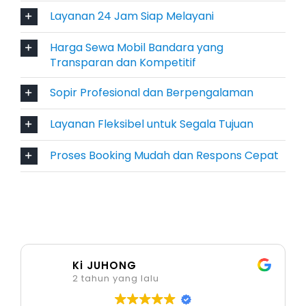
Layanan 24 Jam Siap Melayani
harian hingga bulanan dengan proses booking
mobil di bandara yang cepat.
Harga Sewa Mobil Bandara yang
Transparan dan Kompetitif
6. Toyota Fortuner
Sopir Profesional dan Berpengalaman
Bagi Anda yang menginginkan performa tinggi
dan tampilan gagah, Toyota Fortuner hadir
Layanan Fleksibel untuk Segala Tujuan
dengan mesin bertenaga serta desain yang
Proses Booking Mudah dan Respons Cepat
elegan. Mobil ini sangat cocok untuk
perjalanan dinas atau medan menantang di
sekitar Samarinda. Fitur keselamatan lengkap,
interior premium, dan kabin senyap
menjadikan Fortuner salah satu unit unggulan
kami dalam kategori rental mobil mewah di
Ki JUHONG
Bandara Samarinda.
2 tahun yang lalu
7. Mitsubishi Pajero