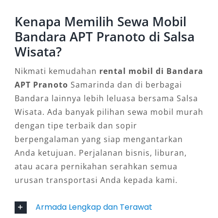
Bandara Samarinda memastikan perjalanan
Kenapa Memilih Sewa Mobil
Anda aman dan terkoordinasi dengan baik.
Armada Elf kami juga sering digunakan untuk
Bandara APT Pranoto di Salsa
rental mobil ke luar kota dengan tarif bersaing
Wisata?
serta pengemudi berpengalaman.
Nikmati kemudahan
rental mobil di Bandara
5. Toyota Avanza
APT Pranoto
Samarinda dan di berbagai
Bandara lainnya lebih leluasa bersama Salsa
Sebagai pilihan paling populer di kelasnya,
Wisata. Ada banyak pilihan sewa mobil murah
Toyota Avanza menjadi solusi tepat untuk
dengan tipe terbaik dan sopir
kebutuhan sewa mobil murah di Bandara
berpengalaman yang siap mengantarkan
Samarinda. Dengan kapasitas tujuh
Anda ketujuan. Perjalanan bisnis, liburan,
penumpang, AC dingin, serta bagasi luas,
atau acara pernikahan serahkan semua
Avanza cocok untuk perjalanan keluarga kecil
urusan transportasi Anda kepada kami.
atau tamu yang membutuhkan kendaraan
efisien dan fleksibel. Dapat disewa lepas kunci
Armada Lengkap dan Terawat
maupun dengan sopir, tersedia untuk sistem