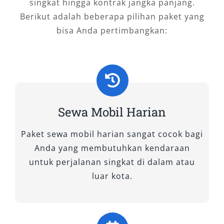
singkat hingga kontrak jangka panjang.
Berikut adalah beberapa pilihan paket yang
Nikmati kemudahan
sewa mobil Bandara
bisa Anda pertimbangkan:
Samarinda
bersama tim profesional kami yang
selalu siap memberikan solusi transportasi
terbaik dengan harga sewa mobil transparan,
layanan cepat, dan pengalaman berkendara
yang berkesan.
Sewa Mobil Harian
Salsa Wisata – Partner Terpercaya untuk
Setiap Perjalanan Anda di Bandara APT
Paket sewa mobil harian sangat cocok bagi
Pranoto Samarinda.
Anda yang membutuhkan kendaraan
untuk perjalanan singkat di dalam atau
luar kota.