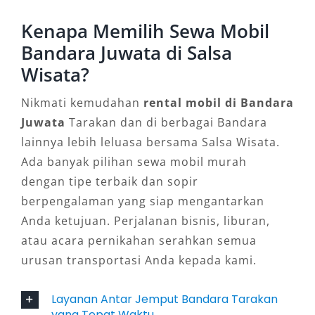
pengemudi berpengalaman memastikan
Kenapa Memilih Sewa Mobil
perjalanan aman dan menyenangkan, baik di
dalam kota maupun ke luar kota.
Bandara Juwata di Salsa
Wisata?
5. Toyota Avanza
Nikmati kemudahan
rental mobil di Bandara
Sebagai salah satu mobil terfavorit di
Juwata
Tarakan dan di berbagai Bandara
Indonesia, Toyota Avanza menawarkan
lainnya lebih leluasa bersama Salsa Wisata.
kepraktisan dan efisiensi tinggi. Ideal untuk
Ada banyak pilihan sewa mobil murah
rental mobil harian, kegiatan pribadi, atau
dengan tipe terbaik dan sopir
perjalanan bisnis singkat di Tarakan. Unit ini
berpengalaman yang siap mengantarkan
cocok bagi Anda yang mencari harga sewa
Anda ketujuan. Perjalanan bisnis, liburan,
mobil terjangkau, dengan pilihan lepas kunci
atau acara pernikahan serahkan semua
maupun dengan sopir sesuai kebutuhan.
urusan transportasi Anda kepada kami.
6. Toyota Fortuner
Layanan Antar Jemput Bandara Tarakan
yang Tepat Waktu