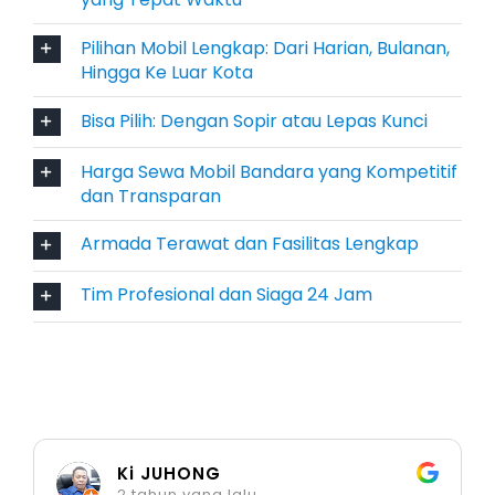
Bagi Anda yang menginginkan kendaraan
tangguh dan berkelas, Toyota Fortuner
Pilihan Mobil Lengkap: Dari Harian, Bulanan,
menghadirkan performa luar biasa dengan
Hingga Ke Luar Kota
kenyamanan tinggi. Cocok untuk perjalanan ke
Bisa Pilih: Dengan Sopir atau Lepas Kunci
area luar kota atau medan berat. Dilengkapi
fitur keselamatan modern dan interior
Harga Sewa Mobil Bandara yang Kompetitif
berkelas, menjadikan Fortuner pilihan populer
dan Transparan
untuk rental mobil di Bandara Tarakan bagi
Armada Terawat dan Fasilitas Lengkap
eksekutif maupun wisatawan premium.
Tim Profesional dan Siaga 24 Jam
7. Mitsubishi Pajero
Mitsubishi Pajero dikenal sebagai SUV
berperforma tinggi dengan tampilan elegan.
Suspensi empuk dan kabin luas memberikan
kenyamanan optimal, bahkan di jalan
Ki JUHONG
menantang. Ideal untuk perjalanan keluarga
2 tahun yang lalu