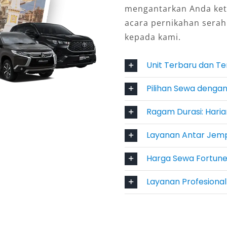
r kenyamanan dan keamanan tinggi.
mengantarkan Anda ketuj
acara pernikahan sera
 ke Luar Kota
kepada kami.
 perjalanan antarkota seperti ke
Unit Terbaru dan Te
ng menuju Bandara Kertajati dan
i dikenal sebagai kendaraan yang
Pilihan Sewa dengan
vinsi—menjadikannya mobil nyaman ke
Ragam Durasi: Haria
jauh.
Layanan Antar Jemp
itas
Harga Sewa Fortune
wa Fortuner Tasikmalaya cukup
Layanan Profesiona
an dengan pengalaman dan
pa penyedia bahkan menawarkan
an bulanan, tanpa mengurangi