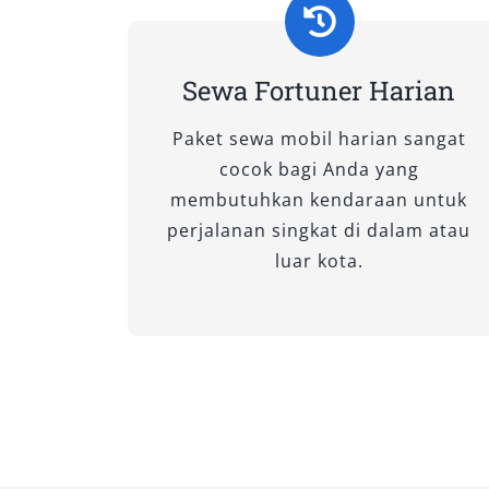
A. Tipe Fortuner 4×2 – Nyam
Lintas Provinsi
Sewa Fortuner Harian
1. Fortuner 2.4 G 4×2 A/T
Paket sewa mobil harian sangat
Varian ini merupakan pilihan ekonomis
cocok bagi Anda yang
tangguh dan berkelas. Dilengkapi mesi
membutuhkan kendaraan untuk
otomatis, fitur dual SRS Airbag, AC dig
perjalanan singkat di dalam atau
Cocok untuk sewa mobil SUV mewah dal
luar kota.
dinas, atau perjalanan keluarga.
2. Fortuner 2.8 VRZ TSS 4×2 A/T
Ditenagai mesin diesel 2.8L bertenaga 
Safety Sense (TSS) seperti pre-collisio
Varian ini sangat ideal untuk pengg