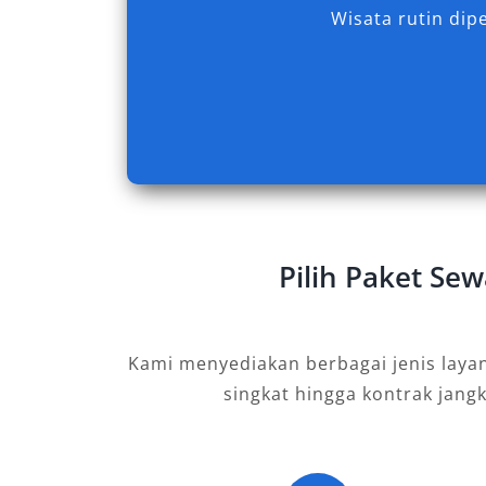
berkelas dan harga bersaing.
Wisata rutin dip
Tipe Mobil Fortuner yang 
Tasikmalaya
Dalam memenuhi kebutuhan transpor
kenyamanan, ketangguhan, dan kesan p
sebagai pilihan unggulan. Sebagai pen
terpercaya, kami menawarkan berbagai 
Pilih Paket Se
maupun 4×4, dengan fitur dan perform
kebutuhan pelanggan—mulai dari perjal
eksplorasi lintas kota.
Kami menyediakan berbagai jenis laya
singkat hingga kontrak jang
Berikut adalah tipe-tipe mobil Fortun
informasi keunggulan dan kecocokan 