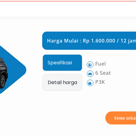
 Fortuner untuk Perjalanan
bil SUV Mewah
Harga Mulai : Rp 1.600.000 / 12 ja
UV mewah yang menawarkan kabin
Spesifikasi
Fuel
mpuk yang membuat perjalanan terasa
6 Seat
rga maupun tamu bisnis, rental mobil
 profesional dan prestisius.
P3K
Detail harga
alaya dan Sekitarnya
lan yang bervariasi, dari dataran
Sewa seka
ipatujah, Garut Selatan, atau
ir sebagai kendaraan off-road yang