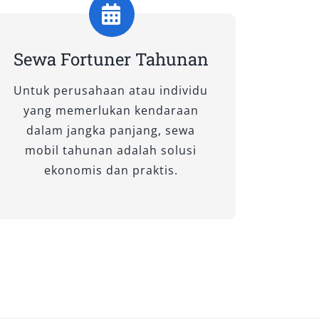
Sewa Fortuner Tahunan
Untuk perusahaan atau individu
yang memerlukan kendaraan
dalam jangka panjang, sewa
mobil tahunan adalah solusi
ekonomis dan praktis.