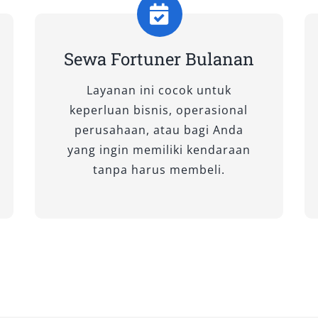
an untuk Jalan Perkotaan &
Sewa Fortuner Bulanan
Layanan ini cocok untuk
 dari lini sewa Fortuner, namun tetap
keperluan bisnis, operasional
n diesel 2.393 cc dengan transmisi
perusahaan, atau bagi Anda
ital, dan desain interior ergonomis.
yang ingin memiliki kendaraan
am aktivitas harian, kunjungan
tanpa harus membeli.
besar dan dilengkapi fitur Toyota
n system dan lane departure alert.
una yang mengutamakan keselamatan