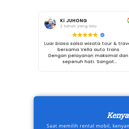
Solusi Tepat untuk Kenya
Perjalanan Anda
Ki JUHONG
2 tahun yang lalu
Dengan segala keunggulan fitur, ketang
Luar biasa salsa wisata tour & trav
mobil Fortuner Tasikmalaya adalah pil
bersama Vella auto trans
mengutamakan kenyamanan, keamanan, 
Dengan pelayanan maksimal dan
sepenuh hati. Sangat
berkendara. Baik untuk perjalanan kel
menyenangkan
wisata ke luar kota, mobil ini siap me
optimal.
Tertarik mencoba? Sewa Fortuner Tasi
layanan terpercaya yang menyediakan un
Dapatkan kemudahan booking Fortuner
Keny
layanan lengkap dari lepas kunci hingg
jasa
rental mobil Fortuner Tasikmal
Saat memilih rental mobil, keny