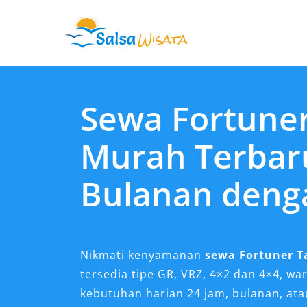
Skip
to
content
Sewa Fortune
Murah Terbar
Bulanan deng
Nikmati kenyamanan
sewa Fortuner T
tersedia tipe GR, VRZ, 4×2 dan 4×4, wa
kebutuhan harian 24 jam, bulanan, ata