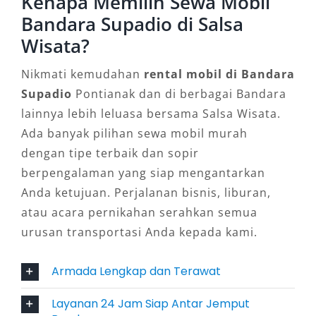
Kenapa Memilih Sewa Mobil
kantor, atau study tour, unit ini memiliki kabin
Bandara Supadio di Salsa
lega dan sistem pendingin merata di seluruh
Wisata?
kursi. Layanan booking mobil di bandara
Nikmati kemudahan
rental mobil di Bandara
sangat mudah—Anda bisa langsung memesan
Supadio
Pontianak dan di berbagai Bandara
sewa mobil Bandara Pontianak jenis Elf untuk
lainnya lebih leluasa bersama Salsa Wisata.
perjalanan luar kota tanpa repot.
Ada banyak pilihan sewa mobil murah
5. Toyota Avanza
dengan tipe terbaik dan sopir
berpengalaman yang siap mengantarkan
Sebagai mobil keluarga paling populer, Toyota
Anda ketujuan. Perjalanan bisnis, liburan,
Avanza menawarkan fleksibilitas, efisiensi, dan
atau acara pernikahan serahkan semua
kenyamanan. Dikenal tangguh untuk segala
urusan transportasi Anda kepada kami.
kondisi jalan, Avanza cocok digunakan untuk
antar jemput Bandara Supadio, keperluan
Armada Lengkap dan Terawat
keluarga, hingga perjalanan dinas. Harga sewa
Layanan 24 Jam Siap Antar Jemput
mobil yang terjangkau menjadikannya solusi